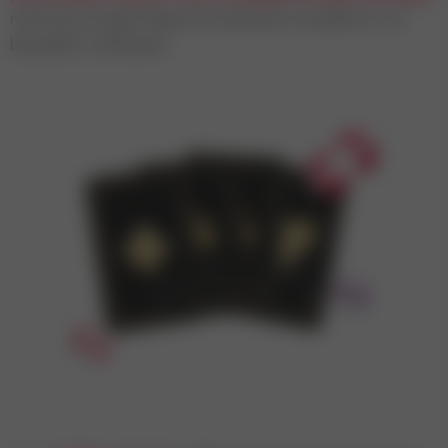
maar bij sommigen krijg je bonuswinsten en jackpots voor
bepaalde combinaties.