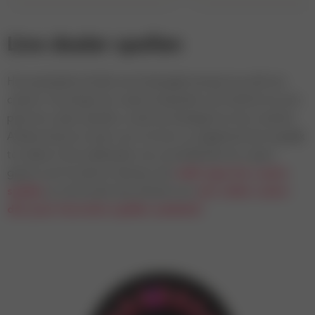
Live dealer spellen
Het spelaanbod drukt een belangrijk stempel op alle live
casino’s. Sommige live casino’s beperken zich slechts tot een
paar live casino spellen, zoals live blackjack en live roulette.
Andere kiezen er juist voor om het zo uitgebreid als mogelijk
te maken in het aanbieden van verschillende live casino
games van Evolution Gaming. Van
welk type live casino
spellen
je ook houdt, kies steeds voor
een online casino
dat jouw favoriete spellen aanbiedt.