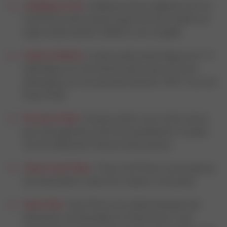
Caribbean Stud
: Caribbean Stud is afgeleid van Five
Card Stud, maar je speelt tegen het huis in plaats van
tegen andere spelers. Bluffen is niet mogelijk.
Casino Hold'em
: In deze pokervariant krijg je een 1/1
uitbetaling voor een betere hand, maar een extra
uitbetaling voor een speciale hand (tot 100/1 voor een
Royal Flush).
Pai Gow Poker
: Pai gow poker is een versie van pai
gow die gespeeld wordt met speelkaarten, in plaats
van de traditionele Chinese dominostenen.
Three Card Poker
: Three Card Poker is een heads up
met drie kaarten, tussen de croupier en de speler.
Teen Patti
: Teen Patti is een Indisch kaartspel dat
elementen van Rummikub en Poker bevat. In de