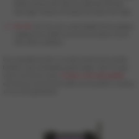
denken aan baccarat. Wed op welke kant de beste
kaart krijgt: Ploeg A of Ploeg B, de Draak of de Tijger.
Fan Tan
: Fan Tan is een oorspronkelijk Chinees gokspel,
waarbij je kan wedden op hoeveel boontjes er op de
tafel zullen overblijven.
Dit is natuurlijk niet alles. Er worden steeds nieuwe spellen
bedacht, maar ook klassieke spellen krijgen vaak een leuke
versie voor het live casino.
Probeer onze demospellen
eerst als je je vertrouwd wil maken met de spellen voordat je
ze voor echt geld speelt.