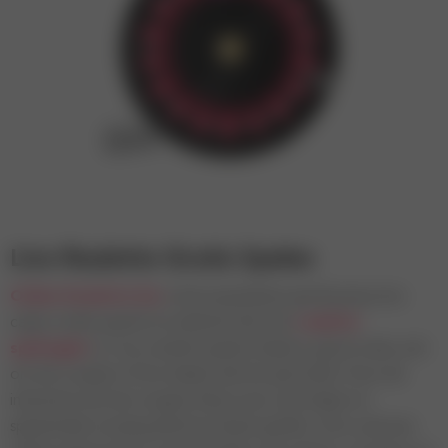
Live Roulette Gratis Spelen
Online Roulette live
is het populairste spel bij als je live
casino online speelt en iedereen kent de
roulette
spelregels
al. Live roulette spelen draait in grote mate ook
om de croupier of live dealer die het spel leidt. Door de
interactie met de croupier heb je een veel leuker en
spannender ervaring dan bij virtuele spellen. Dit is ook een