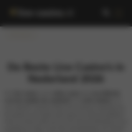
Ad Disclosure
De Beste Live Casino’s in
Nederland 2026
Een
live casino
is een
online casino
dat
verschillende
soorten spellen live aanbiedt
met
echte dealers,
via
een webcam
.
Hierdoor heb je de ervaring en spanning van
het spelen in een fysiek casino gewoon vanuit je huiskamer!
Hiervoor heb je enkel een pc met internetverbinding of een
smartphone nodig. Je kan alle casinoklassiekers als roulette