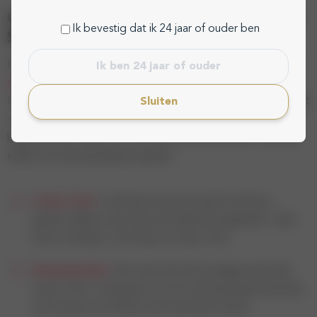
Casino spelprogramma’s – Live Game
Ik bevestig dat ik 24 jaar of ouder ben
Shows
Een van de leukste spelcategorieën
in het live casino zijn
Ik ben 24 jaar of ouder
casino gameshows of spelprogramma’s.
Hier zie je een
live dealer of live game show host die eigenlijk meer een host
Sluiten
is van een spelshow. Je koopt een ticket voor de show en
krijgt dan een ticket om mee te doen aan de show. Hier zijn
enkele van de populairste spellen.
Crazy Time
: In dit spel zie je een groot rad met
prijzen. Maar er zijn ook vier leuke bonusspellen: Cash
Hunt, Pachinko, Coin Flip en Crazy Time.
Dreamcatcher
: Dit is een iets eenvoudiger spel dan
Crazy Time. In dit spel is er een verticaal gemonteerde
rad, waar je tot 40 keer de inzet kunt winnen.