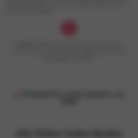
of blackjack spelen, maar ook een aantal andere leuke en
vernieuwende spellen.
Opgelet! Deelname voor online casino bonussen is
vanaf 24 jaar of ouder. Wat kost gokken jou? Stop op
tijd! Gokken is vanaf 18+
De beste live casino goksites van
2026
Alle Online Casino Spellen