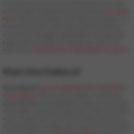
Er zijn echter nog meer factoren die bepalen of een casino
live het nodige te bieden heeft, bijvoorbeeld de
live casino
bonus
die het casino biedt, of het casino betrouwbaar is, of
het een licentie heeft, welke andere spellen het biedt, en
nog veel meer belangrijke eigenschappen. Bovenaan deze
pagina vind je de ranglijst met de beste live casino’s voor
deze criteria,
inclusief de best uitbetalende live casino’s.
Over Live-Casino.nl
Live-casino.nl is
een site opgesteld door Nederlandse
casino-experts.
Elk van onze journalisten is een fervente
gokspelliefhebber, met jarenlange ervaring in de wereld van
online gokken. Op onze site bespreken we alles wat met live
casino te maken heeft, om de lezer te helpen bij het kiezen
van betrouwbare en eerlijke casino’s, maar ook om de spellen