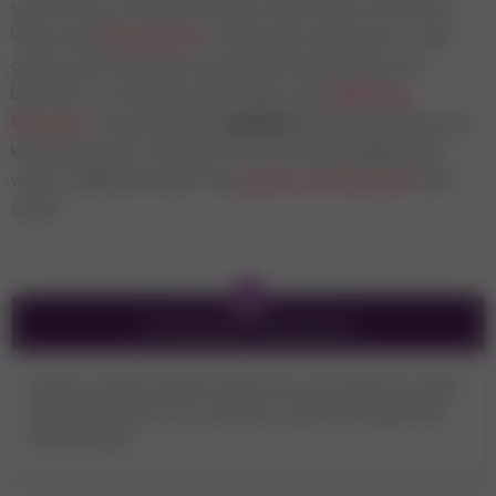
uitvoert en je zelf kan kiezen op welke kant je wil inzetten.
Wist je dat
Punto Banco
in feite geen ander spel is, maar
gewoon de benaming van de meest gespeelde soort
baccarat? In sommige casino’s kan je ook
Lightning
Baccarat
, een spannende
spelshow
spelen, gebaseerd op
klassiek baccarat, waarbij je extra vermenigvuldigers kunt
winnen. Bekijk hieronder onze
gratis Live Baccarat
tafel
online!
Live Baccarat Gratis Spelen
Speel Live Baccarat Nu Gratis met onze Echte live tafel
game hieronder om te oefenen voordat je begint met
het echt spel.