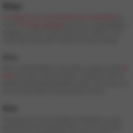
Bingo
Live Bingo is een van de leukste live casinospellen
ter
wereld.
De bingo spelregels
zijn immers erg gemakkelijk te
begrijpen en je kan er leuke winsten mee verdienen. In het
online casino vind je elke 5 minuten een nieuwe trekking.
Keno
Keno is ook beschikbaar in veel casino’s, waarbij je zowel
live
Keno
als virtuele versies kunt spelen. In dit spel worden 20
getallen uit 80 getallen getrokken worden. Het is aan jou om
de overeenkomstige winnende getallen te kiezen.
Dice
Je kan in het live casino natuurlijk ook dobbelen voor echt
geld. Naast de dice gokkasten die je er soms vindt, kan je