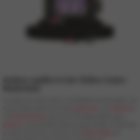
Andere spellen in het Online Casino
Nederland
Je vindt in het online casino verschillende soorten spellen. De
meest talrijke spellen zijn online
gokkasten
, ook
videoslots
of
fruitautomaten
genoemd. Sommige hebben grote
jackpots
, terwijl anderen kleinere prijzen bieden. In feite heb
je online meer keuze, en kan je ook
mobiel spelen
, en