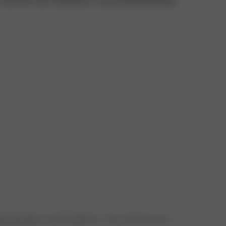
dat het niet zichtbaar is op je bankrekening
ebruikmaken van dit platform. Om verder aan de