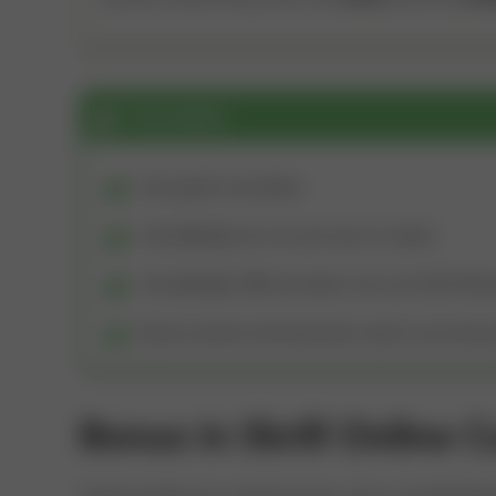
Voordelen
Snel geld overmaken
Gemakkelijk een account aan te maken
Gemakkelijk offline betalen met een Skrill Mas
Bij de meeste internationale casino’s wel aanv
Bonus in Skrill Online C