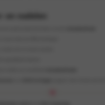
r- en nadelen
r ook een aantal unieke kenmerken van deze
betaalmethode
:
r zowel online als offline betalingen
, zonder uren te moeten wachten.
er ingewikkelde diensten
or middel van verschillende
betaalmethoden
onussen
voor
Skrill
stortingen
weigeren, dat er kosten aan de t
derlandse
casino’s
met
KSA-vergunning
.