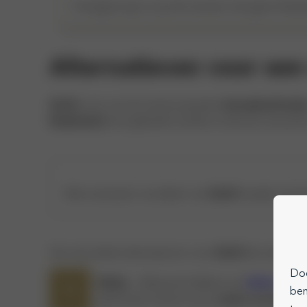
Overigens zijn er op dit moment ook geen Neder
Alternatieven voor een 
Skrill
is een van de meest populaire
betaalmethode
Nederland
veel gebruikt worden en die als concurre
Alle eventuele voordelen van
Skrill
terzijde, het f
Hier zijn enkele alternatieven voor
Skrill
die wel
besc
Doo
iDEAL
- Allereerst hebben we
iDEAL Casi
1
ben
geld staat meteen op je
casino
account
, 