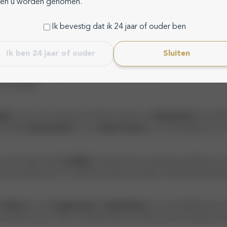
en u worden genomen.
Ik bevestig dat ik 24 jaar of ouder ben
o
betaalmethode.
Trustly casino′s
op een bijna identieke mani
erlandse
banken
.
Ik ben 24 jaar of ouder
Sluiten
of Maestro
hebt, je kunt er snel en gemakkelijk mee storten bij 
 bevestigt.
ller
, kan je wel terecht bij PayPal casino′s in
Nederland
. Verschi
n handig
alternatief
is voor
Skrill
Casino’s
. Let natuurlijk op v
jn wat trager dan
e-wallets
, maar je kan er steeds op rekenen.
aar een paar uur, of zelfs een paar seconden, maar bij buitenlan
t
Klarna
is wel
toegestaan
in
Nederland
, en is beschikbaar bij
conden storten. Een voordeel hiervan is dat je soms meteen je acc