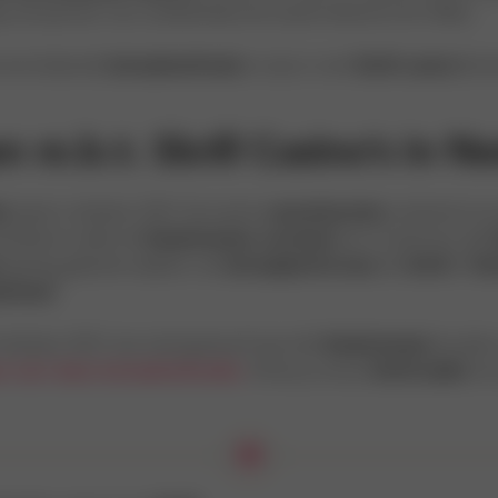
ook sponsor van voetbalclubs als Leeds United en AC Milan.
 een bekende
betaalmethode
en zijn er veel
Skrill casino’s
be
 m.b.t. Skrill Casino’s in N
e
staat in oktober 2021 de eerste
casinolicenties
verleend voo
faciliteren wilde de
Nederlandse
overheid
wel voorkomen dat
s
gretig gebruik maakten van
betaalplatformen
als
Skrill
of
Ne
erland
.
oktober 2021 een mail gestuurd naar alle
Nederlandse
houders
en met deze betaalmethoden
. Al kun je wel je
Skrill
wallet
wel