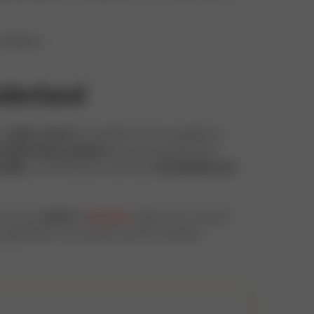
schikbaar.
ederland
r
online
casino’s
. Sindsdien is het mogelijk om
Nederlandse
gokkers
op buitenlandse sites
teller
, werd besloten dat deze
betaaldiensten
 van een
Skrill
of
Neteller
wallet om ze op de
 gebruiken voor andere soorten transfers.