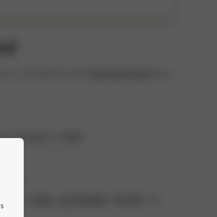
and
zijn er verschillende andere
betaalmethoden
die in
kunt
storten
met
Skrill
.
pelers
:
nier is om
veilig
en
gemakkelijk
te
betalen
. Het
es