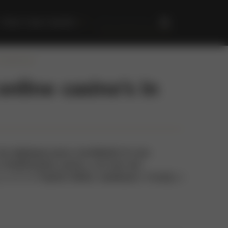
Online Casino Spellen
n Nederland
online casino’s in
n de afgelopen jaren ontwikkeld tot een
 Nederlandse casino’s, al is het wel
 je wel met
PayPal, iDEAL, bankkaart, Trustly
en