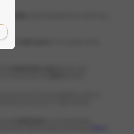
er, als
iDEAL.
Beide betaalplatformen werken als je
zowat alle
online
casino′s
. Het voordeel is dat je
llende
Nederlandse
casino′s
bieden deze
oor eventuele kosten die
PayPal
aanrekent.
 Ze vormen dan ook de meest gangbare manier om
dse sites moet je soms tot 3 dagen wachten.
 sommige
Nederlandse
, en veel buitenlandse
ount kunt verifiëren dankzij een storting bij
Klarna