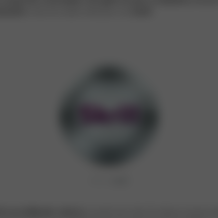
zorgt het overmaken van geld via een e-mailadres ervoor 
imiteit
is dus een ander sterk punt van
Skrill
.
(Source:
Skrill
)
 verschillende valuta’s,
terwijl meer dan 36 miljoen mensen g