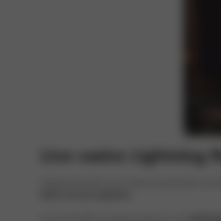
Live casino Lightning 
Lightning Roulette is niet enkel een spelvariant van 
heeft van een spelshow.
Zo ziet de tafel er erg spectaculair uit, met
geluksge