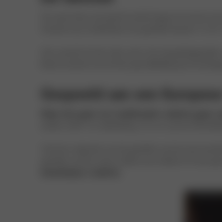
De winst die je als speler boekt hangt af van het soo
Inzetten op combinaties van getallen kunnen 1x tot 
Het verschil zit hem dan ook in de vijf geluksgetalle
kleine inzetten wel al heel gemakkelijk grote bedrag
Gespeeld aan een Europese
Waar het gaat om traditionele roulette gaat, zi
andere tafel- en radindeling. Zo is er op het Amerik
Ook de volgorde van de getallen op het rad verschi
getallen op het rad en alleen een enkele 0 in het spe
Amerikaans roulette.