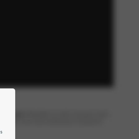
sieke spel
. Afhankelijk van welke inzettype je kiest,
 zoals die al meer dan honderd jaar in de gewone
es