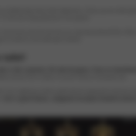
rt weddenschap dat je hebt afgesloten. Gok je op een enkel getal
17x de inzet terug opleveren voor spelers.
n. Die leveren niet 36x de inzet op, maar bijvoorbeeld 50x, 250x 
en te winnen in een enkel spel roulette.
 tafel!
jn er drie varianten. Dit zijn Europees, Frans en Amerikaa
aanse rad een 00 te vinden en op de Franse en Europese niet.
lt. Voor Lightning roulette geldt dat het gespeeld wordt aan e
l.
Dat is goed nieuws, aangezien Europees Roulette beter