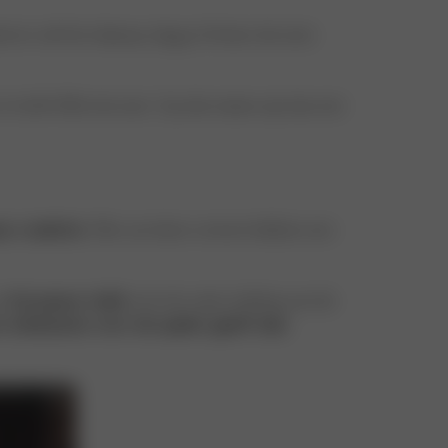
 en valt het daarop, krijg je 36 keer de inzet.
of zelfs 500x de inzet. Op die manier zijn dus met
ns roulette
. Elke van deze vormen hebben een
en
Europese tafel
, met de vaste indeling van de
e winkansen voor de speler geeft dan