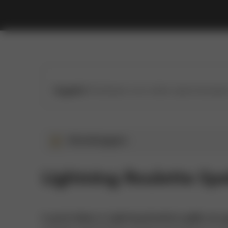
Opgelet!
Deelname voor online casino bonussen
Inhoudsopgave
Lightning Roulette Spe
In grote lijnen is Lightning Roulette gelijk aan