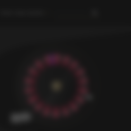
Online Casino Spellen