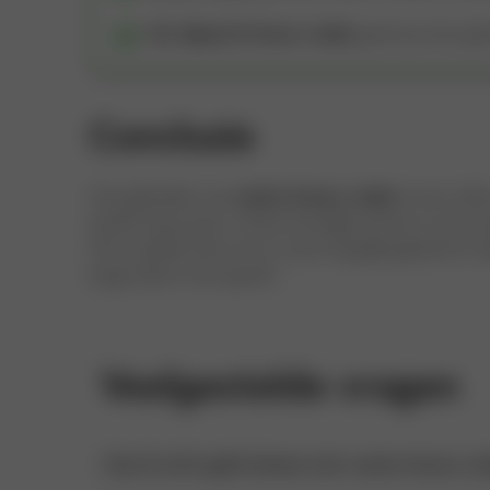
No deposit bonus codes
geven je een grat
Conclusie
Het gebruiken van
casino bonus codes
in een onlin
perfect bij je past. Je kunt een kijkje nemen in onze 
Het is aanbevolen om zo veel mogelijk gebruik te m
begin direct met spelen!
Veelgestelde vragen
Kan ik echt geld winnen met casino bonus co