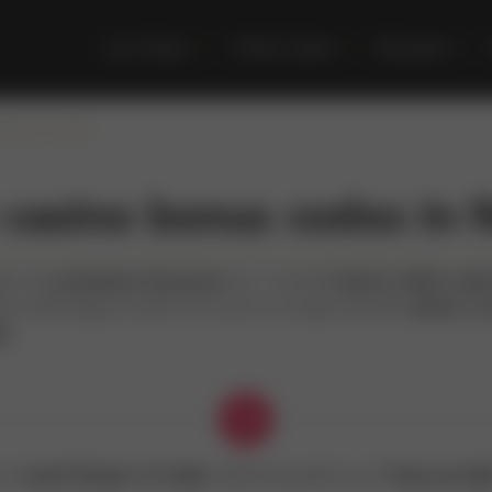
Live Casino
Online Casino
Bonussen
Bonus Codes
 casino bonus codes in 
len van
exclusieve bonussen
van 's werelds
beste online casin
team werkt dag en nacht om ervoor te zorgen dat alle
casino's 
na
.
 is
vanaf 24 jaar of ouder.
Wat kost gokken jou?
Stop op tijd