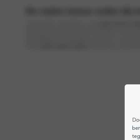
De casino bonus codes bij s
Zoals eerder vermeld zijn er ook
casino bonus cod
elke week een nieuwe van kunt ontvangen van het on
aantrekkelijk om te gebruiken omdat ze zo vaak wo
Deze
casino bonus codes
kun je gewoon altijd invu
Doo
ben
teg