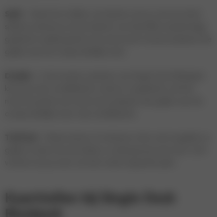
Split
– Naast het trekken van kaarten, kun je ook een hand
splitsen wanneer je twee kaarten van dezelfde waarde krijgt
gedeeld, waarbij spelers een extra inzet moeten plaatsen die
gelijk is aan de oorspronkelijke inzet.
Double
– In de meeste varianten van Single Deck Blackjack
kun je je inzet verdubbelen zodra er is gedeeld, ook hier
moet de speler een extra inzet plaatsen die gelijk is aan de
oorspronkelijke inzet; dus verdubbelen.
Tie/Push
– Naast winnen of verliezen is het ook mogelijk om
gelijk te staan met de dealer, in welk geval je niet wint, noch
verliest en je je inzet van die ronde mag behouden.
Kaarttellen bij Single Deck
Blackjack