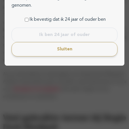
Als je bij Single Deck Blackjack de kaarten van andere spelers
genomen.
kunt zien, kun je vrij goed inschatten hoeveel “10” of
“plaatjes”-kaarten er op dat moment nog in het spel zijn,
Ik bevestig dat ik 24 jaar of ouder ben
waardoor de kans dat je volgende kaart – of de gesloten
kaart van de dealer – een hoge kaart of 10 zal zijn goed is bij
Ik ben 24 jaar of ouder
te houden. Het is voor zowel beginnende als serieuze spelers
dus een handig idee om hun ogen open te houden en een
Sluiten
win-strategie te hebben, zodat ze met plezier én een leuke
winst het casino uit kunnen lopen.
Nu we alle details en basisregels van Single Deck Blackjack
hebben behandeld, gaan we kijken naar enkele tips en trucs
voor
blackjack-strategieën
die zullen helpen om je
winstkansen te verbeteren.
Veel gebruikte termen bij Single
Deck Blackjack