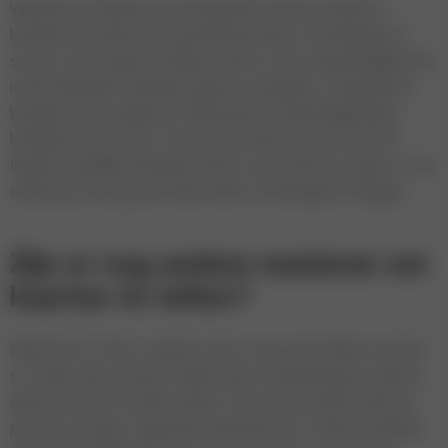
Wanneer je telling op een bepaald moment positief is,
betekent dit dat je een goede kans hebt om blackjack te
scoren. Hoe hoger je telling in feite is, hoe waarschijnlijker het
is dat ‘Blackjack’ statistisch gezien mogelijk is. Omgekeerd
betekent een negatieve telling dat je waarschijnlijk geen
blackjack zult scoren. Op die momenten wil je liever het
laagst mogelijke bedrag inzetten om je fiches te sparen, voor
wanneer je een grotere kans hebt om blackjack te krijgen.
Zijn er nog andere manieren om
kaarten te tellen?
Naast het Hi-Opt I-systeem zijn er nog vele andere soorten
te vinden die je kunnen helpen bij je inzetstrategie, probeer
daarom eerst uit welke variant voor jou het beste werkt en
pas het toe bij je volgende casinobezoek. Onthoud daarbij