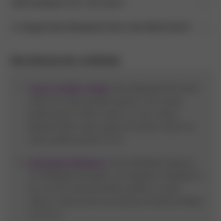
Wat betekent 3:2 / 6:5 ratio?
Is Single Deck Blackjack beter dan Multi-Deck?
Gerelateerde artikelen
Casino Spellen Spelen
InhoudsopgaveDe beste
online live casino spellen spelen in Live casino
spellen bij de Online Casino's in !Live Casino
SpellenOnline casino games De beste online live
casino spellen spelen in Het...
Spelregels Blackjack
Online Blackjack uitleg en
Live Blackjack strategie voor beginners. Blackjack is
een van de meest populaire spellen in online
casino’s, maar het kan een beetje intimiderend lijken
om het te...