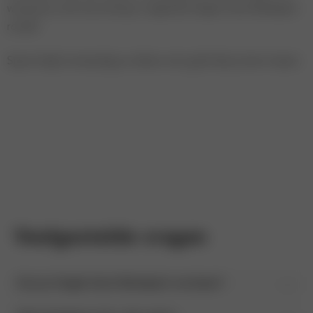
wensen je veel succes bij je volgende Single Deck Blackjack-
ronde!
Speel altijd verstandig en alleen met geld dat je kunt missen.
Veelgestelde vragen
Kun je Single Deck Blackjack verslaan?