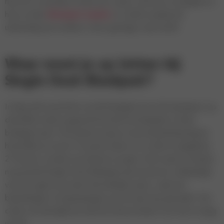
hiervoor verschillen echter per casino, dus het is mogelijk om
hier en daar
Blackjack Spelen
te vinden waarbij de
uitbetaling een andere, meer gunstige, ratio heeft.
Waar moet je op letten bij
Single Deck Blackjack?
In bijna alle opzichten wordt blackjack met één kaartspel, op
dezelfde manier gespeeld als alle het klassieke 6-deck
blackjack-spel. Het basisconcept en de doelstelling blijven
hetzelfde; je moet 21 punten halen of zo dicht mogelijk bij
21 komen, zonder eroverheen te gaan. Veel casino's bieden
nog steeds Single Deck Blackjack aan hoewel er, afhankelijk
van de regels van ieder afzonderlijk casino, vaak wel
beperkingen of aanpassingen op het spel zijn gemaakt. Het
casino wil namelijk niet dat het huisvoordeel voor hen te laag