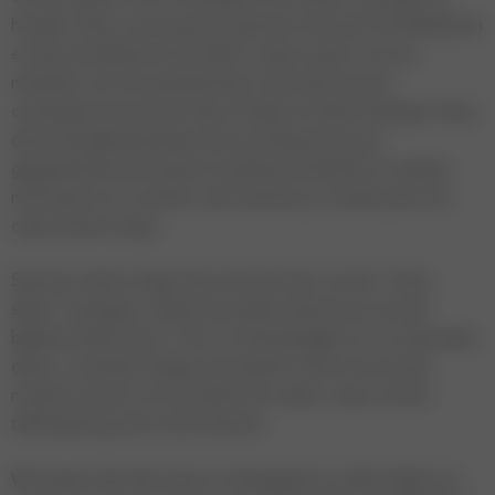
houden. Als je ook nog eens goed en snel kunt hoofdrekenen
en dus snel kaarten kunt tellen, is deze optie voor jou
misschien ook een goede keuze. Bovenal moet je
consequent zijn met je Stay, Double en Split-strategie. Als je
deze namelijk adequaat weet te hanteren, kun je
gegarandeerd een groter rendement behalen en maak je
meer kans om te winnen, dan wanneer je zonder plan een
casino binnen stapt.
Speel je online, begin dan met het leren van de “cheat
sheet” strategie, zodat je bij iedere hand weet wat de
bijbehorende actie is. Het is ook belangrijk om te onthouden
dat je, voordat je begint met spelen, heel even de tijd
moeten nemen om niet alleen het casino, maar ook de
tafelregels goed te leren kennen.
We hopen dat deze tips en strategieën je zullen helpen en