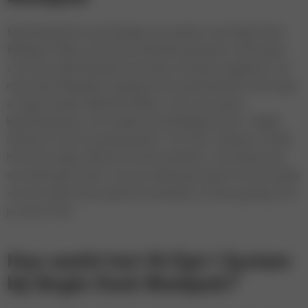
Kaarttelsystemen zijn handig voor spelers van Single Deck
Blackjack. Maar ook als de methode speciaal is ontworpen
voor een enkel kaartspel, kan deze worden toegepast voor
multi-deck Blackjack, aangezien het aantal kaarten met hoge
en lage waarde altijd hetzelfde is. Een zeer goed
kaarttelsysteem voor Single Deck Blackjack is het “Highly
Optimum Card Counting system” (Hi-Opt I System), omdat
het eenvoudig, efficiënt en betrouwbaar is. Voordat je aan
een tafel gaat zitten, moet je rekening houden met de regels
van de variant die je speelt en beslissen of deze gunstig voor
jou zijn of niet.
Hoe werkt het Hi-Opt I System
bij Single Deck Blackjack?