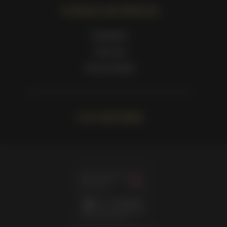
OVERIGE INFORMATIE
Disclaimer
Over ons
Privacy beleid
TOP PARTNERS