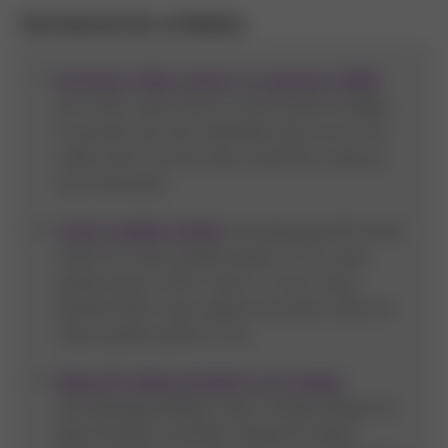
Gerelateerde artikelen
De beste online casino’s in augustus 2026!
Een online casino kiezen wordt steeds moeilijker.
Er zijn dan ook meer aanbieders dan ooit op de
markt actief. Dus dit roept vanzelf de vraag op,
wat is het beste...
Casino Spellen Spelen
InhoudsopgaveDe beste
online live casino spellen spelen in Live casino
spellen bij de Online Casino's in !Live Casino
SpellenOnline casino games De beste online live
casino spellen spelen in Het...
Mega Fire Blaze Roulette Live Spelen
InhoudsopgaveWelke casino's bieden Mega Fire
Blaze Roulette aan?Wat is Mega Fire Blaze