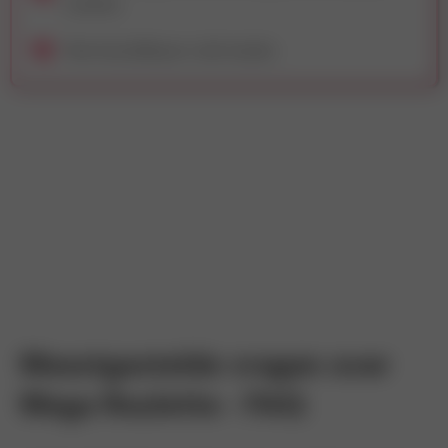
roulette
Niet beschikbaar in alle landen
Meestgestelde vragen over
Mega Roulette - FAQ