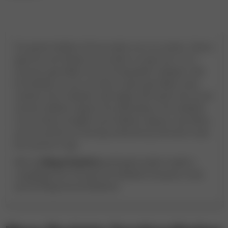
De spelers hebben 20 seconden om in te zetten. Hierna
gaat het wiel draaien en worden er tussen de 1 en 5
nummers getrokken met een bepaalde multiplier. Valt
het balletje op een van deze zojuist getrokken lucky
numbers met multiplier, dan krijgen alle speler die op dit
nummer hebben ingezet de uitbetaling x de multiplier.
Let wel dat je straight moet hebben ingezet, dus alleen
op het nummer en niet bijvoorbeeld op de kolom waar
het nummer in ligt.
Wat de
Mega Roulette
spelregels anders maakt in
vergelijking met de gewone klassieke Europese versie
zijn de Mega functionaliteiten.