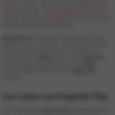
spellen voor het live casino maar brengt ook
RNG
casino
spellen
op de markt, runt een
sportsbook
,
heeft virtuele
spelen en is erg groot op
bingo
gebied. Een echte allround
aanbieder dus, waar je niet omheen kunt.
Mega Roulette
van Pragmatic Play is gelanceerd op 24
februari 2021 en is dus nog een vrij nieuwe roulette variant.
Het is een klassieke roulette versie met een enkele 0 en
verschillende extra
‘Mega’
opties. Zo zijn er
Mega Bets
(speciale inzetten op groepen van nummers),
Mega
vermenigvuldigers en dit samen kan een
Mega Win
opleveren!
Live Casino van Pragmatic Play
Het Live Casino van
Pragmatic Play
is natuurlijk nog niet zo