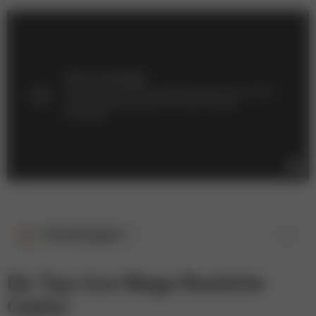
Inhoudsopgave
[
]
De Top Live Mega Roulette
Casino