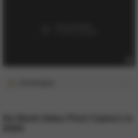
Inhoudsopgave
[
]
De Beste Salon Privé Casino’s in
2026