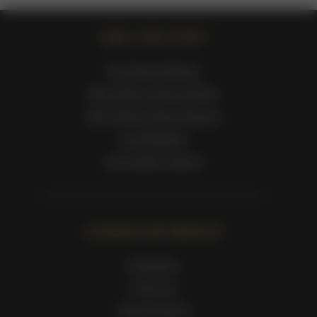
SNEL VAN START
No Deposit Bonus
Alle Online Casino Spellen
Alle Online Casino Reviews
Live Blackjack
Live Dealer Casino’s
OVERIGE INFORMATIE
Disclaimer
Over ons
Privacy beleid