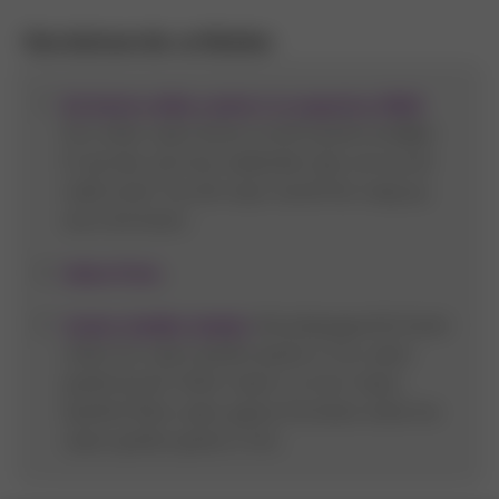
Gerelateerde artikelen
De beste online casino’s in augustus 2026!
Een online casino kiezen wordt steeds moeilijker.
Er zijn dan ook meer aanbieders dan ooit op de
markt actief. Dus dit roept vanzelf de vraag op,
wat is het beste...
Salon Privé
...
Casino Spellen Spelen
InhoudsopgaveDe beste
online live casino spellen spelen in Live casino
spellen bij de Online Casino's in !Live Casino
SpellenOnline casino games De beste online live
casino spellen spelen in Het...