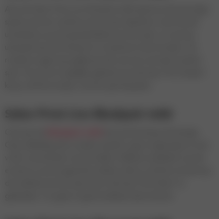
Aan de Salon Privé Live Roulette tafel speel je dus als enige
speler aan het roulette wiel en kan daardoor ook invloed
uitoefenen op de speelsnelheid van het spel. Je moet je
uiteraard aan de minimum en maximum inzet houden. De
roulette regels zijn gelijk aan die van een normaal roulette
spel. Door het mogelijke gebruik van de knop ‘Nu Draaien’
kan je zelf het tempo van het spel bepalen.
Salon Privé Live Blackjack tafel
Ook aan de
Blackjack tafel
ben jij de koning of koningin.
Geen afleiding door andere spelers, geen ergernissen en de
volle concentratie van de dealer. Behalve aandacht van de
ervaren en servicegerichte dealer, heb je ook hier invloed op
de snelheid van het spel door de knop ‘Nu Delen’ te
gebruiken. Zo gaat er geen kostbare tijd verloren.