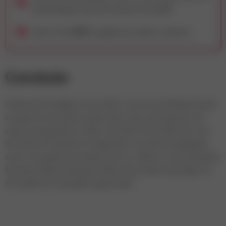
uitbetalingen zijn procentueel wel gelijk
Salon Privé
RTP
is gelijk aan andere varianten
Conclusie
Indien jij het budget ervoor hebt, van rust en kwaliteit houdt
en gewoon een grote speler bent, dan is dit absoluut de
casino ervaring die je zoekt. De Salon Privé tafels zijn voor
de echte VIP-spelers en Highrollers. Houd het instapgeld
even in de gaten en probeer het uit. Indien je ook eenmaal je
favoriete dealer hebt gevonden, kan je deze aanvragen en
dit maakt het natuurlijk nog specialer.