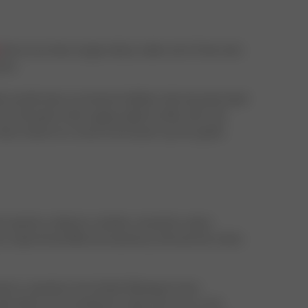
die ervoor kan zorgen dat je vaker wel of niet wint.
men.
an eerder kans zou kunnen hebben dat de juiste kaart
e niet de juiste is kan opgevolgd worden door de
 kunt zetten en vooral vertrouwen op het geluk.
spelen is daarom vrij klein, tenzij het casino
e vrijwel hetzelfde als wanneer je dit aan het echte
asino’s, waardoor het Andar Baharspel meer
aak alleen wel omrekenen tussen de euro en de