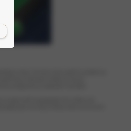
rspelling te doen. Dit doe je door geld te wedden op
e geld terug. Daarnaast verdien je ook een
t percentage kan per aanbieder verschillen.
e croupier heeft opengelegd. Dit is alleen wat
keninghouden met dat je limieten hebt met hoeveel