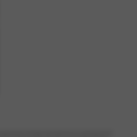
jden genoemd. De kaart die naar boven wordt getoond