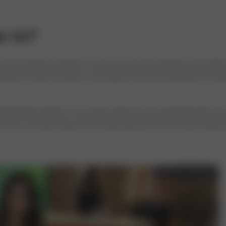
r in?
 veel poespas eromheen. Je kunt het heel snel spelen en je gelu
arten zonder de jokers. Vervolgens wordt het kaartspel in twee
terlijk ‘Binnen Buiten’. De termen slaan op de tweedeling die va
 rechts. De linker stapel is de Andar (binnen) en de rechter Bahar