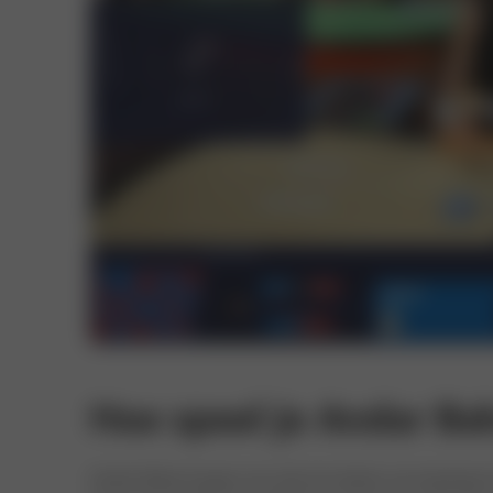
Hoe speel je Andar Ba
Andar Bahar begint met dat de dealer een kaartspel