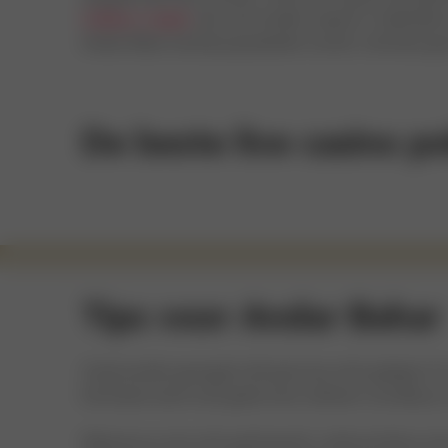
Indiase roepie
, die veel minder waard is. Daarnaas
Andar Bahar steeds populairder wordt, is de kans gro
De beste live casino p
Tips voor Andar Bahar
Zoals eerder gezegd is dit spel een echt gokspel. Er 
het beste eerst veel gratis mee oefenen voordat je 
Wanneer je met echt geld speelt, onthoud dat je nie