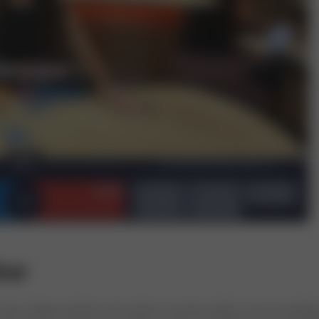
har
 door elkaar schudt en het deck in tweeën splitst, ook wel sni