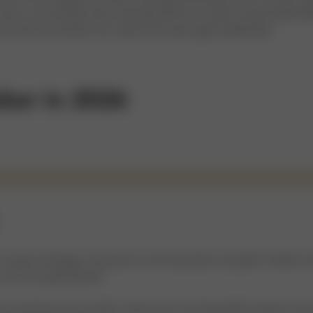
t zijn er ook steeds meer internationale live casino’s waar Anda
ot dat ook andere live casino’s het spel gaan aanbieden.
oker in 2026
is geen strategie, dus speel vooral op basis van geluk. Verder is
voor echt geld speelt.
t te gretig moet worden. Speel met een bepaalde marge en ga nie