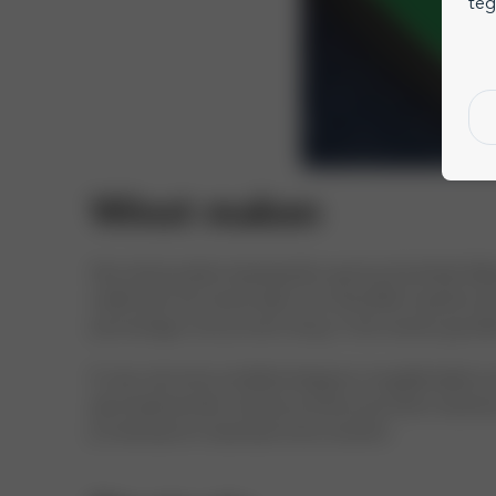
teg
Winst maken
Net als bij andere kaartspellen speel je bij Andar B
welke kant de eerste kaart met dezelfde waarde als d
percentage over je inzet terug. In de meeste gevalle
Er zijn ook extra weddenschappen mogelijk tijdens e
gecompliceerder, dus kun je beter pas doen wanneer
je minimaal en maximaal moet inzetten.