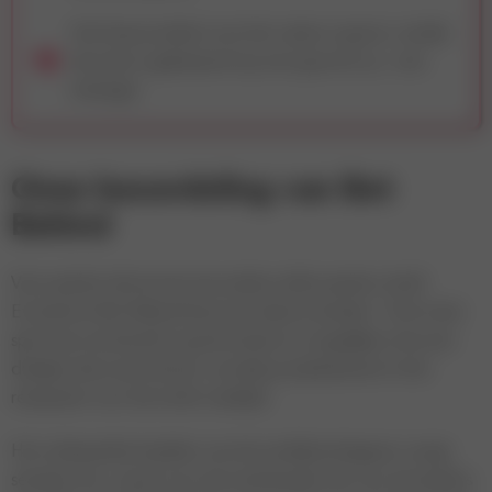
Het huisvoordeel voor het casino is groot, omdat
de inzet is gebaseerd op een gevoel i.p.v. een
strategie
Onze beoordeling van Bet
Behind
Voor spelers die (even) wat anders willen spelen, heeft
Evolution’s Bet Behind best iets leuks te bieden. Toch is het
spel wat ons betreft nog het beste te vergelijken met een
drankje doen aan de bar, voordat je plaatsneemt in het
restaurant voor de echte maaltijd.
Het onbeperkte karakter van de weddenschappen voegt
sensatie toe, zowel voor de wachtenden als voor de spelers