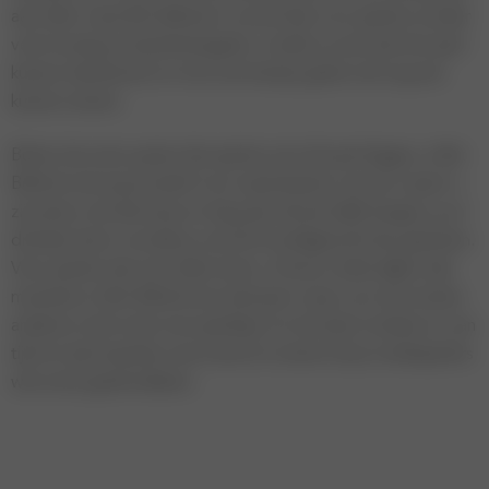
aan tafel, maar Bet Behind is vooral leuk voor spelers zonder
veel ervaring of spelstrategieën, omdat ze snel aan het spel
kunnen deelnemen en met een beetje geluk ook nog iets
kunnen winnen.
Buiten de extra opties die spelers met dit spel krijgen, is Bet
Behind ook erg lucratief voor exploitanten van live casino's;
zij weten ook dat als je te lang aan de bar blijft hangen, je al
dronken bent voordat je van het hoofdgerecht kan genieten.
Voor spelers die wat willen leren, of liever willen kijken dan
meedoen is Bet Behind een leuk spel, maar voor de meeste
anderen is het meer een spelletje om de tijd te doden en van
tijd tot tijd misschien wat extra’s te winnen als je medespelers
wat extra geluk hebben.