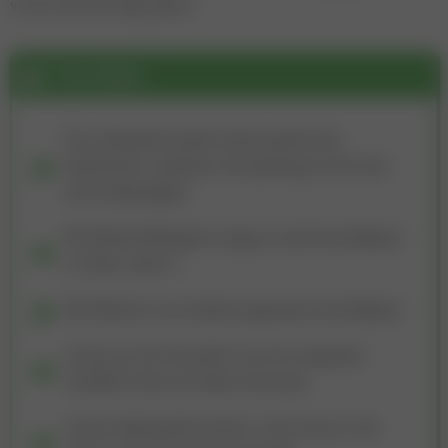
voor je op een rijtje gezet:
Voordelen
Een onbeperkt aantal online spelers kan
deelnemen, waardoor de spanning en de inzet
eenvoudig stijgen.
Bet Behind Blackjack is dag en nacht beschikbaar
in online casino's.
Bet Behind is via mobiele apparaten beschikbaar.
Je kunt op de schouders van een topspeler
meeliften naar een leuke extra prijs.
Je kunt altijd geld inzetten, ook al sta je in de