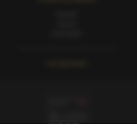
Disclaimer
Over ons
Privacy beleid
TOP PARTNERS
© www.live-casino.nl