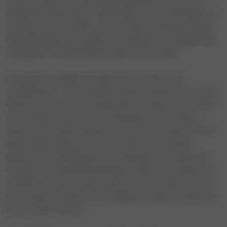
Je kunt meedoen aan Bet Behind Blackjack door je bij een
willekeurig online casino, dat beschikt over Live Blackjack van
Evolution, aan te melden. Je kunt daarna meedoen aan Bet
Behind Blackjack door tijdens de inzettijd een weddenschap
te plaatsen in het Bet Behind vakje van een speler.
Als de door jou gekozen speler wint, wordt je inzet
verdubbeld (1:1). Als de speler verliest, verlies je je inzet. De
limieten voor het spel zijn lager dan de limieten voor spelers
die aan tafel zitten, maar wel onbeperkt in de zin dat je
achter zoveel andere spelers als je wilt, kun inzetten. Als de
speler waar je achter inzet ervoor kiest om de hand te
splitsen of te verdubbelen, kun je bepalen of je daarin mee
wilt gaan. De standaardinstellingen zullen exact volgen wat
de speler ook doet, maar je kunt er zelf voor kiezen om dit
aan te passen zodat je niet verdubbelt of splitst wanneer de
actieve speler dit doet.