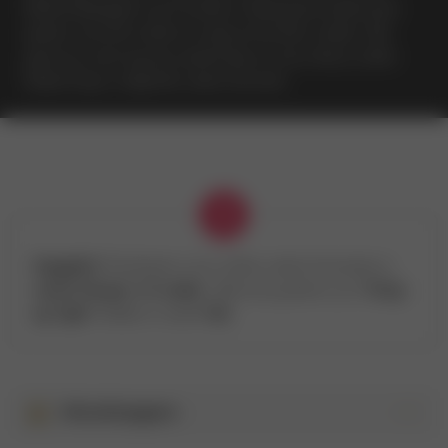
Behind Blackjack van Evolution Gaming het beste kunt
spelen, hoe het werkt en waar je het kunt vinden. We
geven je ook nog een aantal tips en trucs die je zullen
helpen bij je volgende casino bezoek.
Opgelet!
Deelname voor online casino bonussen is
vanaf 24 jaar of ouder.
Wat kost gokken jou?
Stop
op tijd!
Gokken is vanaf
18+
Inhoudsopgave
[
]