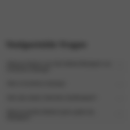
Veelgestelde Vragen
Waarom kiezen voor Bet Behind Blackjack van
Evolution Gaming?
Wat is Evolution Gaming?
Wat zijn andere Side Bets bij Blackjack?
Moet je de Bet Behind optie spelen bij
Blackjack?