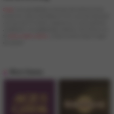
Craps
is een gemakkelijk en leuk spel dat sinds kort bij de
meeste live casino’s beschikbaar is! Het is een leuk alternatief
voor baccarat of roulette, aangezien je er ook je geld kunt
verdubbelen, met gelijkaardige winkansen. Kies steeds voor
de
beste online casino’s
, zodat je steeds veilig en legaal
kunt spelen!
More Games