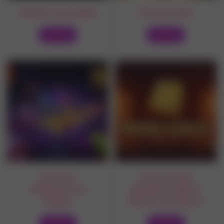
Side Bet City Spelen
Pai Gow Poker
Speel
Speel
Starburst
Book of Gold
Gokkasten van
Klassieke Gokkast
NetEnt
Review van Playson
Speel
Speel