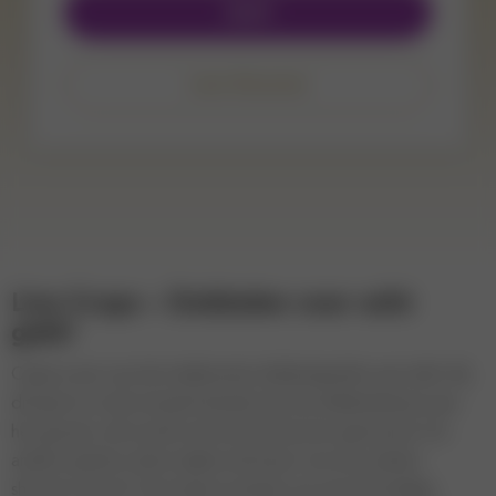
Speel
Lees Recensie
Live Craps – Dobbelen voor echt
geld!
Craps is een van de traditionele dobbelspellen aan tafel. Bij
dit spel is er één iemand steeds met de dobbelstenen aan
het gooien, dit wordt ook wel de shooter genoemd. De
andere spelers zitten tijdens de beurt van een andere
shooter niet stil. Zij moeten inzetten op wat de huidige