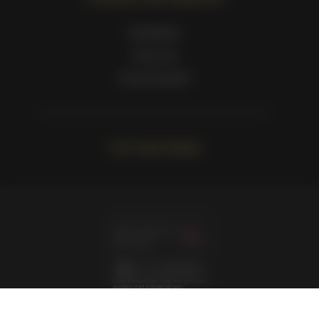
Disclaimer
Over ons
Privacy beleid
TOP PARTNERS
© www.live-casino.nl