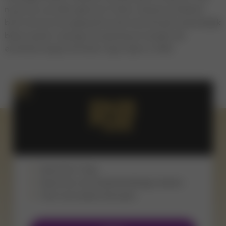
nog nooit van hebt gehoord. Echter, wanneer je bekend
bent met hoe het gespeeld wordt zal je dit spel waarschijnlijk
blijven spelen vanwege de spanning en sensatie die
eromheen hangt.Het beste craps casino in 2026
1
Speel hier Craps
Speel hier met Nederlandstalige dealers
Heel veel andere Bonussen