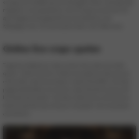
en ging van Frankrijk naar de Verenigde Staten vanwege rijke
migranten. De populariteit in de VS steeg vooral toen het
spel illegaal werd gespeeld op stoomboten in de
Mississippi-rivier. Dit was eeuwen later in de 18de eeuw.
Online live craps spelen
Tegenwoordig kun je craps zowel in het casino als online
spelen. Online ziet het er alleen iets anders uit dan aan een
echte tafel, maar het principe is vrijwel hetzelfde. Op deze
pagina behandelen we wat live craps inhoudt en hoe je dit
het beste kunt spelen. Op deze manier kun je zelf zien hoe
leuk het spel kan zijn en kun je er als speler ook veel plezier
aan beleven.