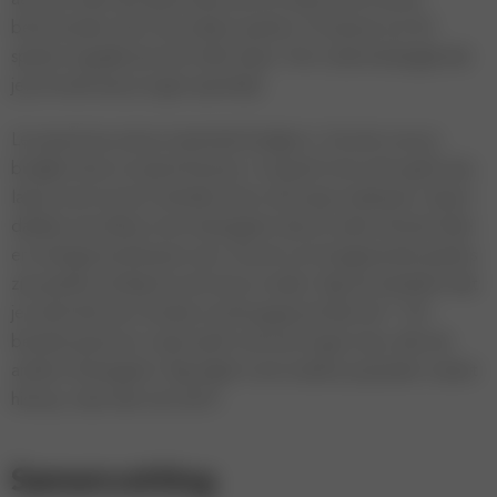
beïnvloeden door de andere spelers. Er kunnen tot 20
spelers tegelijk aan één tafel staan. Het is dan belangrijk dat
je je houdt aan je eigen speelstijl.
Let goed op wat je maximale budget is. Ga niet over je
budget heen en speel bewust. Je speelt met echt geld, dus
laat je niet teveel verleiden door de hoge winkansen. Speel
daarbij ook alleen met strategieën die je onder de knie hebt
en winstgevend kunnen zijn. Vooral voor beginnende spelers
zijn spellen als Big Six niet aan te raden. Big Six betekent dat
je wedt dat de 6 eerder wordt gegooid dan de 7. Dit
betaalt goed uit, maar heeft ook een hoger risico dan de
andere strategieën. Big Eight is een andere populaire variant
hierop, maar dan met de 8.
Samenvatting