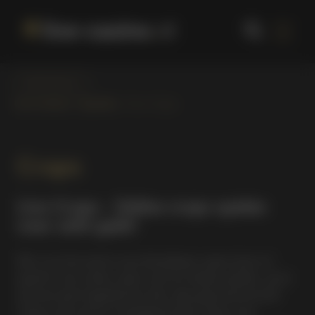
Ad Disclosure
Live Casino
Spellen
Live Craps
Craps
Live Craps - Online craps spelen
voor echt geld!
Wie voor het eerst in een Amerikaans casino komt of
speelt in een online casino met live dealer spellen, zal al
snel een spel tegenkomen dat craps genoemd wordt.
Craps is een snel en meeslepend spel, dat je met