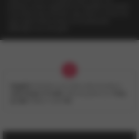
meerdere mensen tegelijk kunt (of eigenlijk moet) spelen.
In dit artikel vind je de beste craps casino’s, en leer je de
craps regels! Geniet meteen van dit spannende
dobbelspel voor echt geld!
Opgelet!
Deelname voor online casino bonussen is
vanaf 24 jaar of ouder.
Wat kost gokken jou?
Stop
op tijd!
Gokken is vanaf
18+