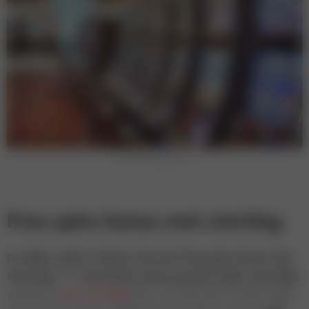
(source: pixabay.com)
Free spins bonus met storting
In online casino’s heb je ook een free spins bonus met
storting
. Dit is
een bonus waar je gratis spins ontvangt
wanneer je
een storting
doet. Het grootste verschil tussen