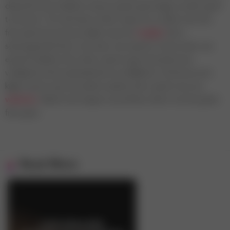
deposit bonus hebben waar je gratis spins krijgt zonder geld
te storten. Om de beste online casino’s te vinden met een
free spins bonus kun je kijken naar de
toplijst
die is
samengesteld door ons team van experts. Deze team van
experts hebben de online casino’s gecontroleerd op
veiligheid, betrouwbaarheid en eerlijkheid. Ook kun je een
kijkje nemen naar de andere aanbevolen casino’s op ons
website
. Wacht niet langer en profiteer direct van de gratis
free spins.
Read More