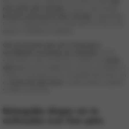
deze bonus en de no deposit bonus is dat je meestal
veel
meer gratis spins ontvangt
. Ook zijn er vaak meerdere
bonussen waar je gratis spins ontvangt
in tegenstelling
tot de no deposit bonus die meestal slechts één keer wordt
gegeven, namelijk bij de registratie.
Ook aan de gratis spins met storting zijn er
verschillende voorwaarden aan verbonden
zoals de
inzetvereiste en duur van de bonus. Omdat je meer
gratis
spins
krijgt, kan het moeilijker zijn om aan de voorwaarden te
voldoen. Let dus goed op de voorwaarden bij het kiezen van
een
gratis free spins bonus
voordat je besluit om gebruik
te maken van de bonus.
Belangrijke dingen om te
onthouden over free spins