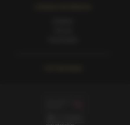
OVERIGE INFORMATIE
Disclaimer
Over ons
Privacy beleid
TOP PARTNERS