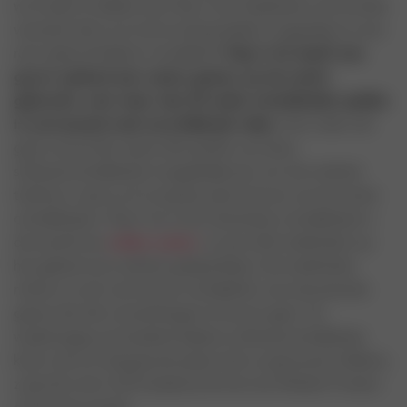
we mede te danken aan Play’n Go! Daarbij kan ook worden
verwacht dat ze al veel ervaring hebben opgedaan en een
ruim aanbod hebben ontwikkeld.
Play’n Go heeft een
groot aanbod aan casino games op de markt
gebracht, met meer dan 50 uniek ontwikkelde spellen
in verrassend veel verschillende talen
. Het is dan ook
geen toeval dat vrijwel alle spellen van deze
softwareontwikkelaar toegankelijk zijn voor de mobiele
telefoon, waar ze al vroeg bij waren als een van de eerste
ontwikkelaars. Play’n Go is een dominante ontwikkelaar in
de wereld van
online casino
; ze zijn zelfs marktleider op
het gebied van mobiele gokspelletjes. Als marktleider
richten ze zich veel op het ontwikkelen van uitmuntende
games die alle verwachtingen te boven gaan. De
waarborging van kwaliteit bijdeze softwareontwikkelaar
komt ook tot uiting bij de prijzen die ze gewonnen hebben,
zoals dit ook in 2015 plaatsvond met een Mobile Product