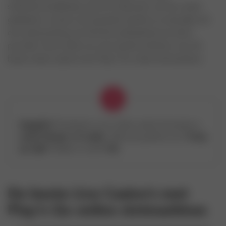
softwareontwikkelaar, plus-en minpunten van hun online
gokkasten, reviews van populaire spellen en natuurlijk ook
een uiteenzetting van de betrouwbaarheid van deze
provider. Eerst zullen we onze spelers inlichten over de
beste online casino’s met Play’n Go online slotmachines.
Opgelet!
Deelname voor online casino bonussen is
vanaf 24 jaar of ouder.
Wat kost gokken jou?
Stop
op tijd!
Gokken is vanaf
18+
De beste Live Casino’s met
Play’n Go online slotmachines