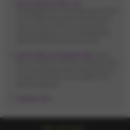
Book of Dead van Play ‘n Go
InhoudsopgaveBook of Dead gratis spelenThema
van Rich Wilde and the Book of DeadDe beste
casino’s om Book of Dead te spelen Slotspel
specificatiesSymbolen en hun waardesSpeciale
spelfunctiesSamenvatting Book of Dead...
Drops & Wins van Pragmatic Play
Drops &
Wins van Pragmatic Play! Deze softwareprovider is
een van de snelst groeiende iGaming merken op
de markt. Sinds de start van het bedrijf in 2015
heeft het honderden...
Pragmatic Play
...
SNEL VAN START