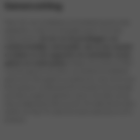
Samenvatting
Play’n GO, een ontwikkelaar met kwalitatief goede online
gokspellen, is zeker een belangrijke speler in de online
casino branche.
Als een van de grondleggers van
mobielvriendelijke casinospellen, zijn ze zeer populair
en hebben ze zich opgewerkt als marktleider op het
gebied van mobiel gokken.
Wegens de licenties en RNG
controles gaat het niet alleen om uitstekend ontwikkelde
games met toffe graphics en spelfuncties, maar ook om een
betrouwbaar en eerlijk speelveld. Als speler wil je natuurlijk
niet alleen zorgeloos genieten, maar er ook zeker van zijn
dat je eerlijke kansen hebt op winst. Dit maakt dat de casino
spellen van Play’n Go zeker de moeite waard zijn om uit te
proberen.