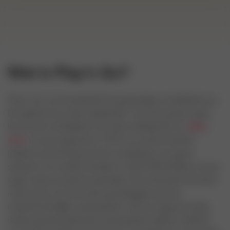
Wat is Play’n Go?
Play’n Go is een kwalitatief hoogwaardige ontwikkelaar op
het gebied van online gokspellen. Concreet gezien gaat
het om het ontwikkelen van video tafelspellen en
video
slots
. Ze zijn opgericht in 1997 en in eerste instantie
hielden zij zich bezig met het ontwikkelen van game
software voor andere bedrijven. Vanaf 2004 hebben ze hun
eigen casino producten gemaakt. Een interessant feit hierin
is dat zij een van de eerste grondleggers zijn van
mobielvriendelijke casinospellen. Dat we tegenwoordig
mobiel geoptimaliseerde casinospellen hebben, hebben