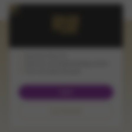
1
Speel hier Play'n Go
Speel hier met Nederlandstalige dealers
Heel veel andere Bonussen
Speel
Lees Recensie