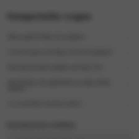
Veelgestelde vragen
Waar speel ik Play’n Go spellen?
Is de software van Play’n Go betrouwbaar?
Wat zijn de beste spellen van Play’n Go
Kan ik Play’n Go gokkasten op mijn mobiel
spelen?
Is er een Play’n Go live casino?
Gerelateerde artikelen