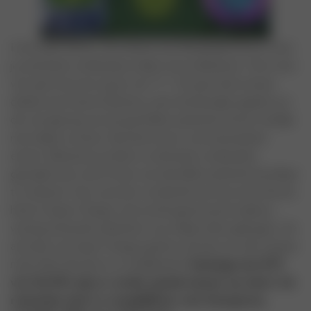
In het spel Gemix, met alweer een fantasierijk thema, moet
je winnende combinaties maken met edelstenen. Het is een
vlot spel met een opzet van 7×7. Dit spel doet ietwat
denken aan Sweet Alchemy, want de kleurrijke graphics en
de vormgeving van de specifieke symbolen komen redelijk
met elkaar overeen. Bij Gemix zijn er ook interessante
extra’s. Allereerst worden er winnende combinaties
gemaakt door vijf of meer van dezelfde symbolen bij elkaar
te clusteren. Een concreet voorbeeld van een extra functie
hierin is Super Charge, wat wordt geactiveerd nadat je
veertig winnende symbolen voor elkaar hebt gekregen. De
activatie van Super Charge geeft je de kans om alle winsten
maar liefst drie keer te verdubbelen!
Vanwege een RTP
van 96,75% zijn er verder goede kansen op winst. De
maximale winst is vergelijkbaar met Energoonz,