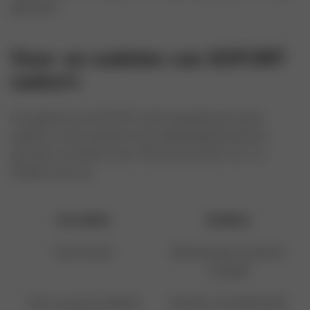
gebruiken.
Voor- en nadelen van SOFORT
casino’s
Het gebruik van SOFORT heeft eigenlijk geen grote
nadelen, en de snelheid en het gebruiksgemak zijn de
grootste voordelen ervan. We sommen alle voor- en
nadelen even op.
Voordelen
Nadelen
Geen kosten
Meestal geen opnames
mogelijk
Geen account nodig bij
Opname via banktransfer