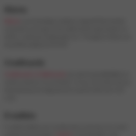
Klarna
Klarna
is een betaalapp waarbij je uitgesteld kan betalen.
Je betaalt via de app en kan daarna bij de app betalen via
iDEAL, creditcard, banktransfer enz. Overigens is Klarna van
hetzelfde bedrijf als SOFORT.
Creditcards
Creditcards of debitcards
zijn vaak de gemakkelijkste en
snelste manieren om te betalen. Let op voor kosten als je je
kaartrekening niet tijdig aanvult en ga het liefst niet in het
rood.
E-wallets
E-wallets hebben als voordeel dat ze snel zijn voor zowel
opnames als stortingen.
PayPal
is de bekendste, maar