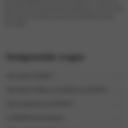
Zweedse banklicentie werkt. Kies steeds voor casino’s die
enkel de beste betaalmethoden aanbieden, zo ben je zeker
dat je gewonnen geld ook snel op je rekening zal staan.
Veel geluk!
Veelgestelde vragen
Hoe werkt SOFORT?
Wat heb ik nodig om te betalen via SOFORT?
Kan ik opnemen via SOFORT?
Is SOFORT betrouwbaar?