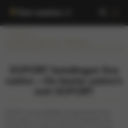
Ad Disclosure
Live Casino
Online Casino
Betalingen
SOFORT betalingen live casino – De beste casino’s met SOFORT
SOFORT betalingen live
casino – De beste casino’s
met SOFORT
SOFORT is een gemakkelijke stortingsmethode die je
onder andere voor online casino’s kunt gebruiken. Het
voordeel ervan is dat je rechtstreeks kunt storten via je