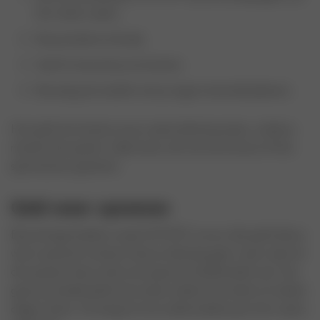
het online casino.
Kies je bank uit de lijst.
Geef in hoeveel je wil storten.
Bevestig de transfer met je eigen internetbankieren.
Het geld zal meteen op je casinorekening staan, zodat je
meteen kan spelen. Vaak zal je ook van een bonus of free
spins kunnen genieten.
Geld weer opnemen
Bij sommige banken zorgt SOFORT ervoor dat geld dat je
weer opneemt meteen naar je rekening gaat, maar vaak zal
de opname die je doet een gewone banktransfer zijn. Een
gewone banktransfer kan tussen enkele seconden en enkele
dagen duren. Dit hangt af van welke banken jij en het casino