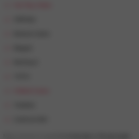
Fair Play Online
GGPoker
Batavia Casino
Bingoal
BetCity.nl
TOTO
Holland Casino
Tombola
LiveScore Bet
Maar er komen er nog bij!
In totaal zijn er 38 aanvragen