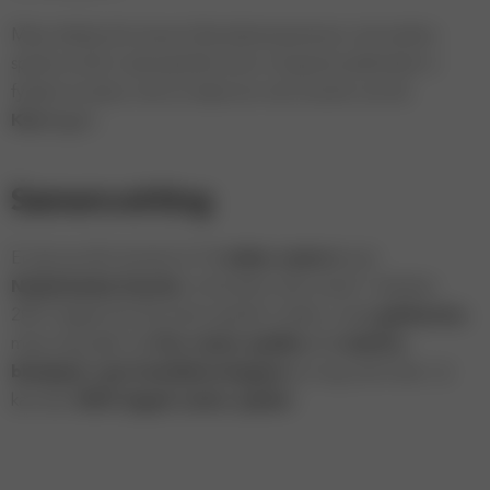
Maar dankzij de nieuwe liberalisering kunnen ook andere
spelers echte casinospellen (met croupiers) aanbieden in
fysieke locaties, mits ze daarvoor een licentie van de
Ksa
krijgen.
Samenvatting
Er zijn op dit moment al 10
online casino’s
met
Nederlandse
licentie
. Je bij deze sites vanaf 1 oktober
2021 legaal al je favoriete spellen vinden, zoals
gokkasten
,
maar natuurlijk ook
live casino
spellen
als
roulette
,
blackjack
,
sportweddenschappen
en nog veel meer. Je
kan dus
100% legaal casino spelen
!