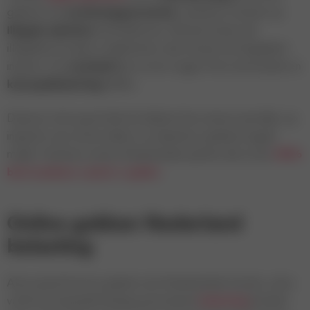
gebied van
verslavingspreventie
, waardoor mensen op
illegale
websites
terechtkomen. Mensen buiten de
illegaliteit houden is altijd beter, dan mensen de illegaliteit
insturen. De
overheid
kan nu een oogje in het zeil houden en
kansspelbelasting
heffen.
Daarom is het goed dat het kabinet hier serieus naar kijkt, op
inspeelt, een motie indient, en daardoor goksites legaal
maakt. Hierdoor weten Nederlandse spelers dat ze bij
100%
betrouwbare casino’s spelen
.
Online gokken Nederland
belasting
Als je speelt bij een goksite met Nederlandse licentie, zal je
vanaf een bepaald bedrag automatisch
belasting
betalen