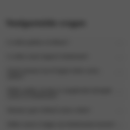
Veelgestelde vragen
Is online gokken strafbaar?
Is online casino legaal in Nederland?
Vanaf wanneer kan ik legaal online casino
spelen?
Welke spellen worden er aangeboden bij legale
casino’s in Nederland?
Wanneer gaat Holland Casino online?
Welke casino’s krijgen een Nederlandse licentie?