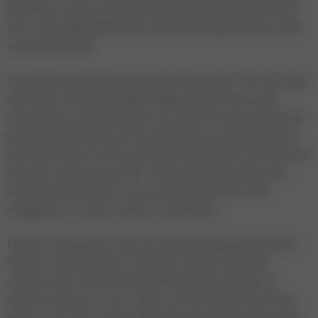
bij andere vormen van poker niet weet wat de ander heeft.
Het is ook gebruikelijk dat je zelf ook je kaarten alleen open
voor jezelf houdt.
Voordat het spel begint moet je geld inzetten. Dit is je inleg
ofwel ante. Na het schudden krijg je drie kaarten en de
dealer deelt ook drie kaarten voor het huis. Aan de hand van
je pokerhand bepaal je of je denkt dat je een betere hand
hebt dan het huis. Denk je dat je betere kaarten hebt dan het
huis, dan verhoog je je inzet. Heb je geen goede kaarten,
dan kun je beter eieren voor je geld kiezen en je ante
wegspelen om meer verlies te voorkomen.
Het kan ook gebeuren dat de dealer de beginnende hand
heeft en zelf geen inzet verhoogt. Dit kan omdat de
croupier dan voor het huis bepaalt dat doorspelen zal
kunnen resulteren in een verlies. Je hoeft dan zelf niet eens