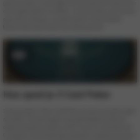
gewoon poker: je moet kijken of je het spel kunt winnen door
de hoogste kaarten te hebben. Je kunt je inleg, ook wel ante
genoemd, verhogen, op quitte spelen of als je slechte
kaarten hebt dat je stopt en je inleg kwijt bent.
Hoe speel je 3 Card Poker
Zoals gezegd is Three Card Poker een spel van speler tegen
de dealer. Het spel begint zoals gebruikelijk doordat de
dealer de kaarten schudt en deelt voor jou en de bank zelf.
De kaarten van de bank blijven gesloten, waardoor je net als