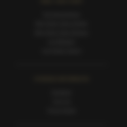
SNEL VAN START
No Deposit Bonus
Alle Online Casino Spellen
Alle Online Casino Reviews
Live Blackjack
Live Dealer Casino’s
OVERIGE INFORMATIE
Disclaimer
Over ons
Privacy beleid