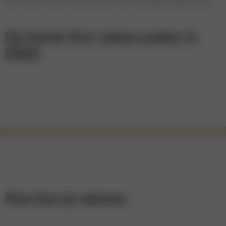
meer in te zetten, want je hebt dan automatisch gewonnen.
De beste live casino poker in
2026
Hoe kun je winnen