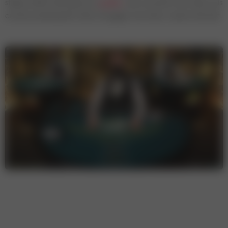
stukje anders dan gewoon
poker
, dus verwacht niet dat je als
ervaren pokerspeler direct begrijpt wat deze variant inhoudt.