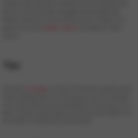
omdat je dan zegt dat je minimaal een pair in handen hebt.
Mocht je dan de hoogst mogelijke hand (straight flush)
hebben, dan kun je wel tot 40 keer je ante verdienen! Dit
geldt voor zowel
fysieke casino’s
als legitieme online
casino’s.
Tips
De beste
strategie
om Three Card Poker te spelen wordt
Queen High genoemd. Hiermee ga je uit van het verhogen
van je ante wanneer je een pokerhand van Vrouw (Q), 6 en 4
hebt, of hoger. Bij alles lager dan dit kun je beter kijken of je
kunt folden en anders kun je beter passen.