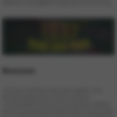
afgesloten in een gelijkspel en krijg je gewoon je ante terug.
Bonussen
Je kunt bij 3 Card Poker ook bonussen vrijspelen. Deze
bonussen betekenen dat je ante een aantal keer
vermenigvuldigd wordt en je dus meer geld kunt verdienen
dan je normaal gesproken had kunnen doen. Deze bonus kun