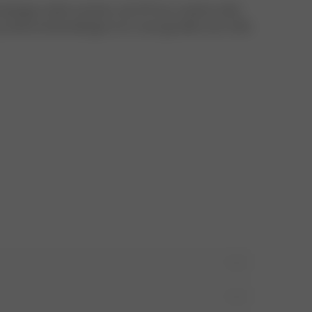
edragen willen inzetten, de VIP live roulette tafel
je kamer binnendringen en in veel gevallen een toffe