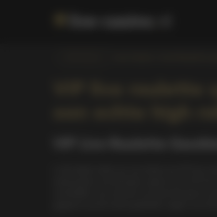
Live Casino
Live Roulette s
Ad Disclosure
VIP live roulette 
een echte high ro
VIP Live Roulette Geschi
In dit artikel zullen we ons richten op VIP live 
uiteenzetten van de beste casino’s voor VIP live
verschaffen over wat het is en hoie het spel te 
gegeven op de meest gestelde vragen over dit 