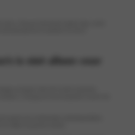
 winst is. Nog een tip bij deze laatste stap: mocht
e dus helemaal niet te wachten! Om dit te
o’s is niet alleen voor
edragen wil spelen. Met VIP wordt exclusiviteit
edoen. In dit geval zit de exclusiviteit vooral in de
j de spelers een rechtstreekse verbinding hebben
en en mikken op grotere winsten.