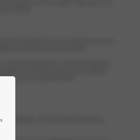
 introduceren van live roulette. Echter zijn er ook
tbet en NetEnt.
 de hoge kwaliteitsbeelden om het spel goed te kunnen
punt voor het beste overzicht instellen.
ette, zoals eerder genoemd, voornamelijk interessant
de designers van Evolution Gaming die een tabblad
sultaten van de vorige 500 ronden.
an hogere bedragen. Een interessante kanttekening
es
plaats.