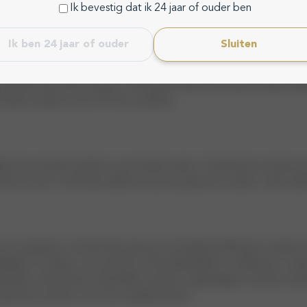
g: hoe speel je VIP live roulette? Hierbij beschrijven we het ver
Ik bevestig dat ik 24 jaar of ouder ben
n in VIP live roulette:
Ik ben 24 jaar of ouder
Sluiten
tte
spelen bij online casino's. Als speler heb je de keuze tussen allerl
este casino’s voor VIP live roulette.
fde als normaal roulette in een fysiek casino. Deelnemers schuiven
 fiches te zien. Ook hierin lijkt het op een gewoon casino, want ie
t te plaatsen. Na die tijd, lanceert de desbetreffende croupier
lijker te maken voor jezelf en de bedenktijd te verkleinen, is dat j
gebruiken, dan kunnen dezelfde inzetten opgeslagen worden onder
opnieuw inzetten voor de volgende keer.