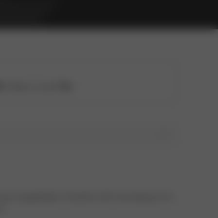
!
Gokken is vanaf
18+
[
]
er toegankelijk is. Roulette zelf is niet lastig om te
t.