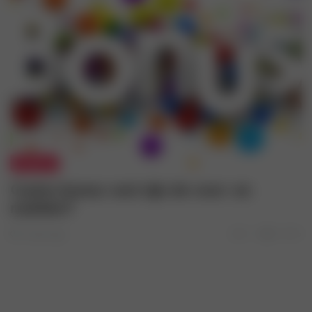
Nieuws
Casino bonus: wat zijn de voor- en
nadelen?
5 jaren ago
0
14775