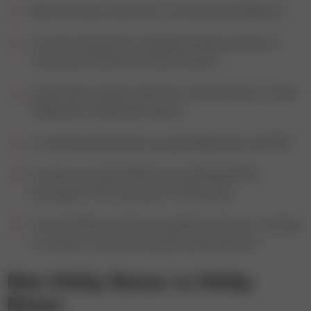
Elke inzet die je doet komt van de gezamenlijke pot.
Je moet minstens het volledige bedrag van bonus +
storting van €200 een 20 keer inzetten
Je kan dus je winsten opnemen, maar pas als je in totaal
€4000 (20 x €200) hebt ingezet.
Je wint bij je derde spin een geweldige prijs van €500.
Er staat momenteel €697 op je rekening (€100
bonusgeld + €97 echt geld + €500 winst)
Je moet blijven inzetten om geld uit je bonus + storting
te claimen en kan dus nog geen geld opnemen.
Non Sticky Bonus vs Sticky
Bonus