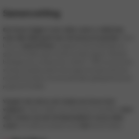
Samenvatting
Een bonus krijgen in een online casino is altijd leuk,
maar kijk altijd goed naar de bonusvoorwaarden
. Deze
bonus
is
meestal beter
, aangezien de bonusfondsen en
gewone fondsen apart moeten worden ingezet. Meestal
bedraagt een no sticky bonus “slechts” 100% van de eerste
storting, terwijl bij casino’s met hogere bonussen de bonus
meestal wel sticky is en je bonusfondsen gekoppeld zijn aan
je gewone fondsen.
Vergeet niet dat je ook steeds een bonus kunt
weigeren
. Heb je twijfel over de bonusvoorwaarden,
neem
dan contact op met de klantendienst van je online
casino
. Ze zullen je meestal via de
chat
kunnen helpen.