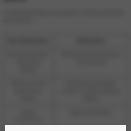
In onderstaande tabel zie je goed het verschil tussen beide
soorten bonus.
Non Sticky Bonus
Sticky Bonus
Bonusfondsen apart
Bonusfondsen samen ingezet
van gewone
met echt geld
fondsen
Winsten met echt
Eerst bonusvoorwaarden
geld meteen
voldoen voordat je geld kunt
afhalen
afhalen
Hogere
Lagere inzetvereiste
inzetvereiste