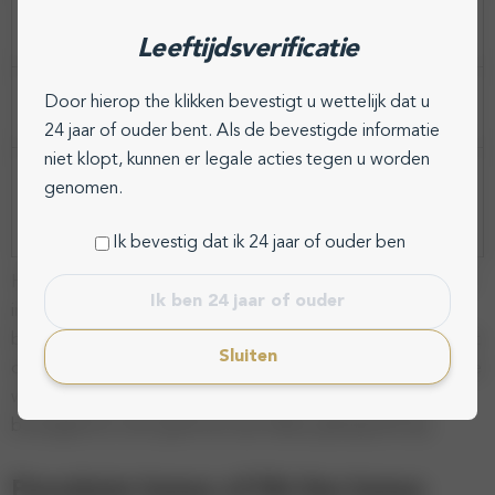
Kleinere
Grotere bonuspercentage
bonuspercentage
Leeftijdsverificatie
Gemakkelijk
Moeilijk opzegbaar
Door hierop the klikken bevestigt u wettelijk dat u
opzegbaar
24 jaar of ouder bent. Als de bevestigde informatie
niet klopt, kunnen er legale acties tegen u worden
Je gebruikt de
Je gebruikt de bonus meteen
genomen.
bonus als echt geld
op is
Ik bevestig dat ik 24 jaar of ouder ben
Hoewel non sticky bonussen over het algemeen een hogere
Ik ben 24 jaar of ouder
inzetvereiste aan het bonusgeld opleggen dan sticky
bonussen, worden ze steeds populairder omwille van het feit
Sluiten
dat ze je de vrijheid geven om te kiezen hoe en wanneer je je
winsten met echt geld kunt laten uitbetalen, aangezien
bonusgeld en echt geld niet aan elkaar gekoppeld zijn.
Parachute bonus of life line bonus