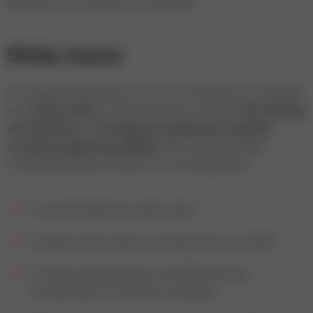
bonussen met complexe voorwaarden.
Sticky bonus
Het tegenovergestelde van een non sticky bonus is natuurlijk
een
sticky bonus.
In dit geval moet je minstens
het bedrag
van de bonus + storting een aantal keer inzetten
voordat je geld mag afhalen
. We zullen hetzelfde
voorbeeld herhalen, dit keer voor de sticky bonus.
Je stort €100 bij een online casino
Je krijgt van het casino een sticky bonus van 100%
Je hebt een beginbalans van 200€ (€100 aan
bonusfondsen en €100 aan echt geld)