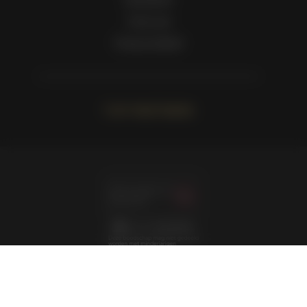
Over ons
Privacy beleid
TOP PARTNERS
© www.live-casino.nl