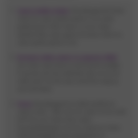
Casino Spellen Spelen
InhoudsopgaveDe beste
online live casino spellen spelen in Live casino
spellen bij de Online Casino's in !Live Casino
SpellenOnline casino games De beste online live
casino spellen spelen in Het...
De beste online casino’s in augustus 2026!
Een online casino kiezen wordt steeds moeilijker.
Er zijn dan ook meer aanbieders dan ooit op de
markt actief. Dus dit roept vanzelf de vraag op,
wat is het beste...
Home
InhoudsopgaveLive dealer spellenLive
casino’s online – Wat is een live casino en hoe werkt
het?Over Live-Casino.nlLive casino
bonussenBetalingen in het live casinoLive Casino
SoftwareVeiligheid, betrouwbaarheid, en