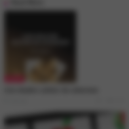
Read More
Nieuws
Live dealers achter de schermen
4 jaren ago
0
11919