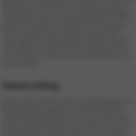
krijgt! Als je free spins geactiveerd zijn krijg je een willekeurig
symbool dat zich over een hele rol uitbreidt wat je kans op
winst gigantisch vergroot. Als je in deze modus 5 Rich Wilde
symbolen verzamelt, win je de jackpot! Naast de free spins
die je in het spel zelf kan verzamelen, zijn er ook talrijke
online casino’s die je gratis spins zullen aanbieden voor deze
online gokkast, dit is vaak een deel van de welkomstbonus
Dat is maar goed ook want het is een leuke slot waar je veel
mee kunt winnen.
Samenvatting
Al bij al is Book of Dead een topper onder de gokkasten. De
hele spelervaring is aangenaam en de illustratie en muziek
dompelt je helemaal onder in het thema. Een minder puntje
is dat het spel weinig speciale functies heeft maar eenvoud is
natuurlijk ook goed. Het spel is zeker de moeite waard om