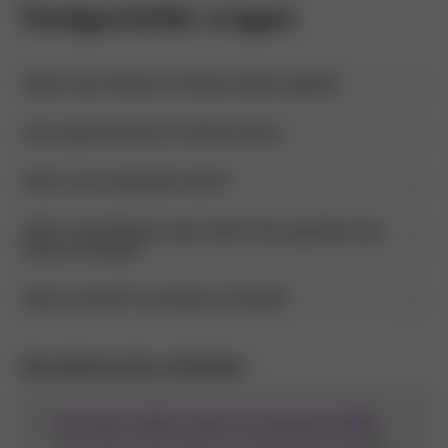
Veelgestelde vragen
Waar kan ik Book of Dead online spelen?
Hoe speel je Book of Dead slots?
Wat is de maximale winst?
Wat is de kleinste inzet die ik kan plaatsen bij
Book of Dead?
Wat is de RTP van Book of Dead?
Gerelateerde artikelen
De beste online casino’s in augustus 2026!