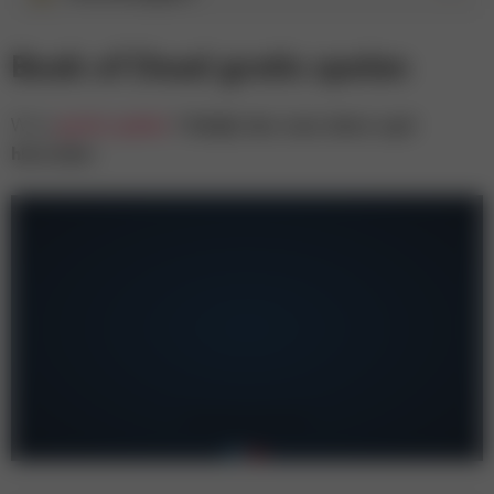
Book of Dead gratis spelen
Wil je
gratis spelen
? Bekijk dan onze demo spel
hieronder: