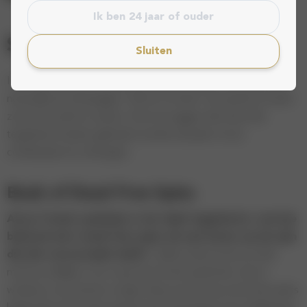
Ik ben 24 jaar of ouder
Speciale spelfuncties
Sluiten
In dit spel vinden we twee speciale functies. Een daarvan is
natuurlijk het belangrijke “Book of Dead” dit symbool werkt
zowel als wild en scatter. Dat wil zeggen dat als je die
tegenkomt hij kan gebruikt worden als joker om je
combinaties te verlengen.
Book of Dead Free Spins
Als je 3 boek symbolen in de tabel tegenkomt, word je
beloond met zowel free spins als een bonus op de spin
die dat veroorzaakt heeft.
Tijdens deze bonus ronde
moet je uitkijken voor nog meer boek symbolen, die er
weleens voor kunnen zorgen dat je een hoop extra free spins