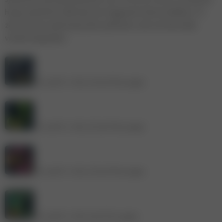
hoge symbolen allemaal een Egyptisch thema hebben. Er
zijn ook een aantal speciale symbolen, die we hieronder
verder bespreken.
3, 4 of 5 = 0.5, 2.5 of 10 x inzet
3, 4 of 5 = 0.5, 2.5 of 10 x inzet
3, 4 of 5 = 0.5, 2.5 of 10 x inzet
3, 4 of 5 = 0.5, 4 of 15 x inzet