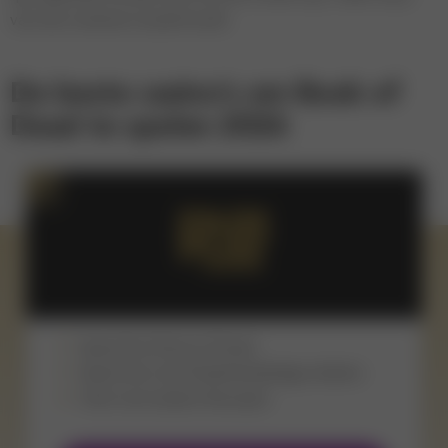
van wat oosterse muziek houdt.
De beste casino’s om Book of
Dead te spelen 2026
1
Speel hier Book of Dead
Speel hier met Nederlandstalige dealers
Heel veel andere Bonussen