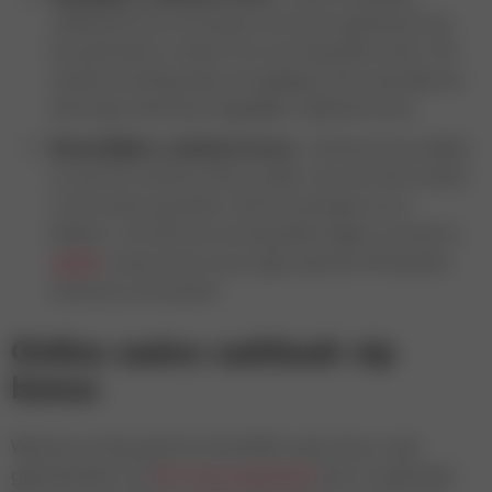
cashback bonus ontvang je een bonus gebaseerd op
het geld dat je verliest over een bepaalde week. Het
maximum bedrag dat je terugkrijgt is hier natuurlijk een
stuk hoger dan bij de dagelijkse cashback bonus.
Maandelijkse cashback bonus
– Bij deze bonus kijken
ze naar de verliezen die je maakt over een hele maand.
In de meeste gevallen is dit het prettigst om te
hebben. Je hoeft niet op bepaalde dagen of week te
spelen
, maar je kunt op je eigen gemak zelf bepalen
wanneer je wilt spelen.
Online casino cashback vip
bonus
Wanneer je lang speelt in hetzelfde casino kan je vaak
gebruikmaken van
het vip-programma
dat ze aanbieden.