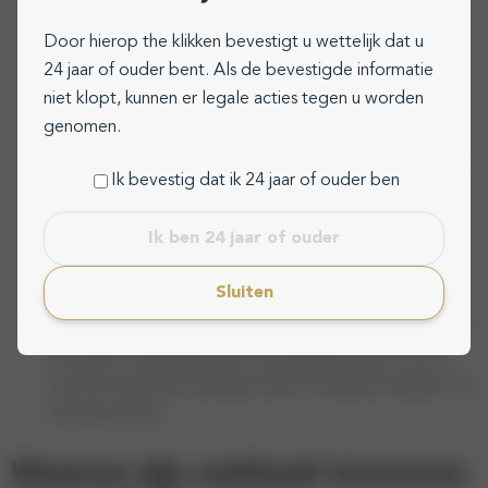
bepaalde verloopdatum. Je hebt dus maar een
bepaalde tijd om de bonussen op te maken en aan de
Door hierop the klikken bevestigt u wettelijk dat u
inzetvereiste te voldoen.
24 jaar of ouder bent. Als de bevestigde informatie
niet klopt, kunnen er legale acties tegen u worden
Inzetvereiste
– Er zijn bijna altijd inzetvereiste
genomen.
verbonden aan bonussen. Dit houd in dat spelers de
bonussen een aantal keer moeten inzetten voordat het
Ik bevestig dat ik 24 jaar of ouder ben
bonusgeld veranderd in echt geld die ze kunnen
opnemen. Als een bonus een inzetvereiste van x10
Ik ben 24 jaar of ouder
heeft moet je bij een bonus bedrag van 100 euro in
totaal 1000 euro inzetten.
Sluiten
Maximale bonus
– Zoals eerder al vermeld, er zit vaak
een limiet verbonden aan de cashback bonus. Let op
wat het maximale bedrag is dat je terug kunt krijgen van
deze bonussen.
Waarom zijn cashback bonussen