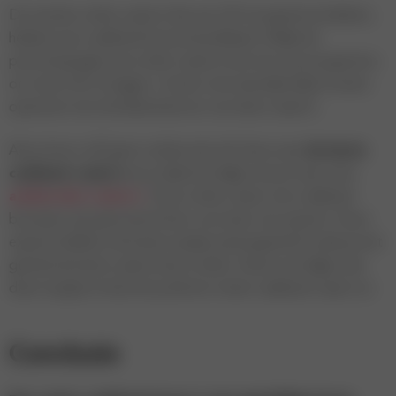
De meeste online casino’s die een VIP-programma hebben,
hebben een cashback bonus beschikbaar. Bekijk de
promotiepagina van online casino’s met een vip-programma
om meer info te krijgen. Je kunt ook natuurlijk altijd contact
opnemen met de klantenservice van deze casino’s.
Als je liever zelf geen onderzoek wilt doen naar
de beste
cashback casino
kun je altijd een kijkje nemen naar onze
aanbevolen casino’s
. Deze online casino met cashback
bonussen zijn gereviewd door ons team van experts. Deze
experts hebben de beste toplijst samengesteld zodat jij met
gemak de beste casino’s kunt vinden. Neem een kijkje naar
deze toplijst en kies het perfecte online cashback casino uit .
Conclusie