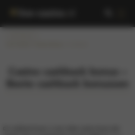
Ad Disclosure
Live Casino
Casino Bonus
Cashback
Casino cashback bonus –
Beste cashback bonussen
De cashback bonus, is een online casino bonus dat