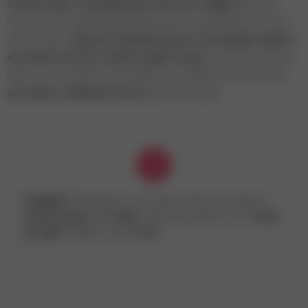
steeds meer in populariteit aan het stijgen is.
Deze
bonus wordt vaak aangeboden aan trouwe spelers van een
online casino.
Bij een cashback bonus ontvangen spelers
een deel van hun verloren geld terug
in de vorm van een
bonus. Lees verder in dit artikel om erachter te komen wat
de casino cashback bonus
precies inhoudt.
Opgelet!
Deelname voor online casino bonussen is
vanaf 24 jaar of ouder.
Wat kost gokken jou?
Stop
op tijd!
Gokken is vanaf
18+