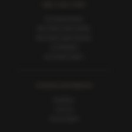
SNEL VAN START
No Deposit Bonus
Alle Online Casino Spellen
Alle Online Casino Reviews
Live Blackjack
Live Dealer Casino’s
OVERIGE INFORMATIE
Disclaimer
Over ons
Privacy beleid