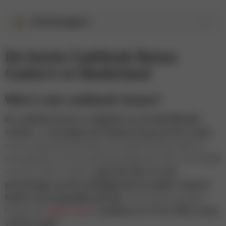
Inhoudsopgave
[
]
De beste Cashback Bonus
Casino's in Nederland
Wat is een cashback bonus?
De cashback bonus is afgeleid van de detailhandel
variant.
Je
ontvangt een bedrag terug van het casino
van een bepaalde handeling. Hier gaat het bijna altijd om
een gedeelte van het aankoopbedrag maar dat is onmogelijk
voor een casino. Daarom
gaat het hier om een
percentage van het speelgeld dat de speler verloren
heeft in een bepaalde periode
. In de meeste gevallen
bestaat de
online casino
cashback uit 10 tot 20% van je
verloren geld
.