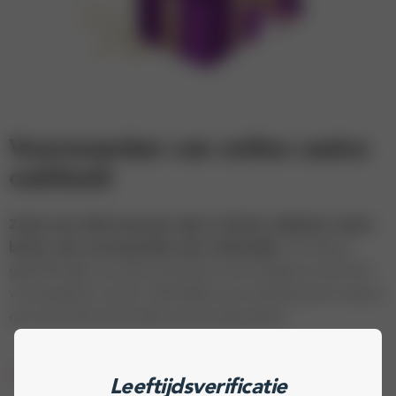
Voorwaarden van online casino
cashback
Zoals met alle bonussen zijn er bij de cashback casino
bonus ook voorwaarden aan verbonden
. Voordat je
gebruikmaakt van deze bonussen is het handig om eerst de
voorwaarden te lezen. Wij hebben een aantal punten waar je
op moet letten hieronder op een rijtje gezet:
Verloopdatum
– De bonussen hebben meestal een
Leeftijdsverificatie