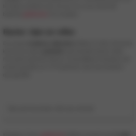
het geen probleem zijn voor jou om ze op zowat alle
bekende
gokkasten
toe te passen.
Raster: rijen en rollen
De meeste
moderne videoslots
hebben 5 rollen; dit zijn de
kolommen waarin
symbolen
naar beneden kunnen vallen.
Het aantal symbolen dat per rol beschikbaar is bestaat in de
meeste gevallen uit 3 of 4 symbolen; deze zijn meestal in
rijen geschikt.
Rijen zijn horizontaal, rollen zijn verticaal!
Klassieke of retro
gokkasten
hebben meestal maar
3 rollen