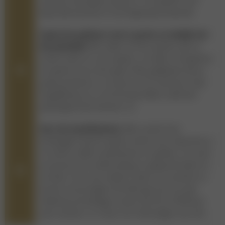
wanneer de jackpot groter is. Dit geldt in het
bijzonder bij slots in Las Vegas bijvoorbeeld.
Speel de gokkast eerst gratis en bekijk het
betaaltabel:
We raden al onze spelers aan te
weten waar ze voor spelen, voordat ze beginnen
4
te spelen voor echt geld. Alle gokkasten kan je
gratis proberen, zo weet je of ze leuk zijn, maar
tegelijk kan je zo ook de specifieke videoslot
spelregels leren kennen, en
Ken de inzetlimieten:
Wat verder heel
belangrijk is bij het spelen achter een videoslots is
te weten welke inzetlimieten er gelden. Zo weet
je precies met welk bedrag er gespeeld dient te
5
worden. Dit is een ideale manier om erachter te
komen of je budget dit allemaal wel toe laat.
Vaak kan je bedragen tussen €0.20 en €200 per
spin inzetten, er is dus voor elk budget wat wils.