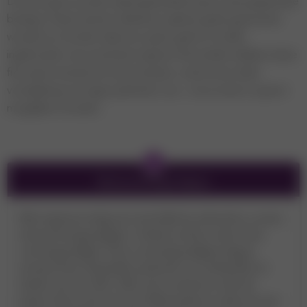
De free spins worden altijd gehandeld naar je laat gespeelde
bedrag. Prijzen kunnen daardoor geheel gratis gewonnen
worden en worden daarvoor geen geld of credits
ingehouden van eventuele tegoed. Bovendien hebben deze
free spins meestal tal van bonussen, zoals extra wilds,
verwijdering van lage symbolen, enz., om je winst zo groot
mogelijk te houden.
Winstvermenigvuldigers
Wat tegenwoordig een trend lijkt bij videoslots, is extra
winstvermenigvuldigers. Hierbij wordt je winst extra
vermenigvuldigd. Deze vermenigvuldigers krijg je
meestal door bepaalde symbolen of combinaties te
landen op de rollen. Wat veel voorkomt is dat de
prijzen die je wint met een Wild symbool vaak met een