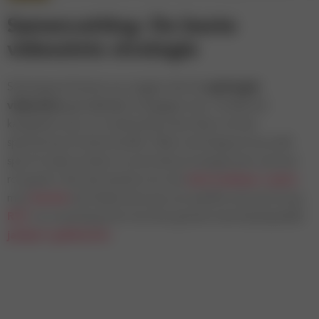
Samenvatting: De beste
videoslots strategie
Samengevat kunnen we zeggen dat de
spelregels
videoslots
gemakkelijk te begrijpen zijn. Omdat het
kansspelen zijn, is er weinig dat je kan doen om het
spelverloop te beïnvloeden. Maar veel hangt af van welk
spel of casino je kiest, en soms kan je inzetgrootte ook een
rol spelen. Kies dus steeds voor een
betrouwbaar casino
met
licentie
(zie hierboven), ga voor spellen met een hoog
RTP
, en overweeg af en toe een grotere inzet bij bepaalde
jackpot gokkasten
.