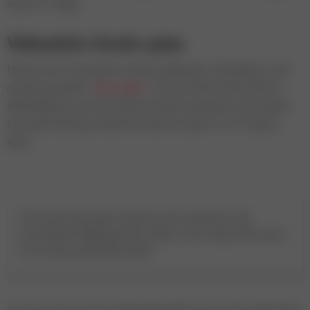
als je er 3 krijgt.
Videoslots Gratis spins
Heb je een of meerder scatters gekregen, dan krijg je in de
meeste gevallen ‘
free spins
‘. Hoeveel die zullen zijn kan
afhankelijk zijn van het aantal Scatters symbolen, het aantal
free spins kan bijvoorbeeld variëren tussen 5 en 75 gratis
spins.
Free spins zijn gratis rondes op de videoslot, die
automatisch afgespeeld worden, en je mag al het winst
van al deze spins behouden.