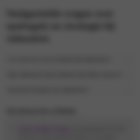
Veelgestelde vragen over
spelregels en strategie bij
videoslots
Is er een truc om te winnen bij videoslots?
Zijn videoslots betrouwbaar bij online casino’s?
Hoe kan ik winnen op videoslots?
Gerelateerde artikelen
Casino Spellen Spelen
InhoudsopgaveDe beste
online live casino spellen spelen in Live casino