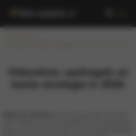
Ad Disclosure
Live Casino
Spellen
Gokkasten
Spelregels Videoslots
Videoslots: spelregels en
beste strategie in 2026
Spelen op videoslots
is al jaren erg populair in een online
casino. Wanneer je nog niet bekend bent met videoslots dan
gaat er een wereld voor je open. Ze zijn namelijk beschikbaar