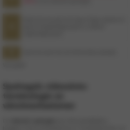
(RTP)
en de videoslot spelregels.
Beslis of je een spel met hoge of lage variantie wil
4
(grote onregelmatige prijzen vs. kleinere
regelmatige prijzen.
5
Speel een spel met een thema dat je aanstaat.
Veel geluk!
Spelregels videoslots:
terminologie en
winstmechanismen
De
videoslot spelregels
zijn in feite gemakkelijk te
begrijpen. Eens je de basistermen en -mechanismen kent, zal