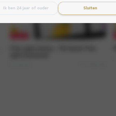
Ik ben 24 jaar of ouder
Sluiten
Nieuws
Free spins bonus – De beste free
92
spins bonussen
5 jaren ago
0
19688