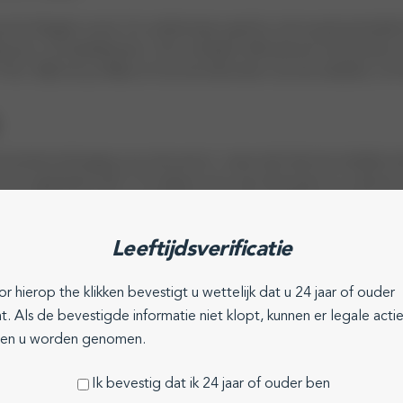
 het illegale circuit. En ondertussen geef je ook nog buurtwink
als post- en bankdiensten. Dat verdwijnt allemaal als ook bij d
oto. Blijf met je fikken af van de inkomsten van de winkelier, o
n kostenverhoging voor de sector’, maar stelt dat de schatkist s
De organisatie stelt 115 miljoen euro aan inkomsten te verlieze
tand voor de kansspelbelasting moeten gelijk behandeld worde
Leeftijdsverificatie
r hierop the klikken bevestigt u wettelijk dat u 24 jaar of ouder
t. Als de bevestigde informatie niet klopt, kunnen er legale acti
en u worden genomen.
Ik bevestig dat ik 24 jaar of ouder ben