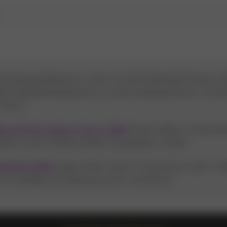
houdsopgaveBestaan er Casino's Zonder Belasting?De beste onlin
te kansspelbelastingCasino’s zonder belastingenCasino's Zonde
asino's...
en bij betrouwbare sites in 2026
Online gokken is vanaf okt
dden op sport. Behalve spellen als gokkasten, ontdek...
Nederland 2026
Legale Online Casino’s? Goed nieuws: sinds 1 okto
 eindelijk is de regulering rond en verstrekt de...