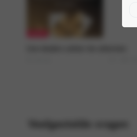
Nieuws
Live dealers achter de schermen
4 jaren ago
0
118
Veelgestelde vragen