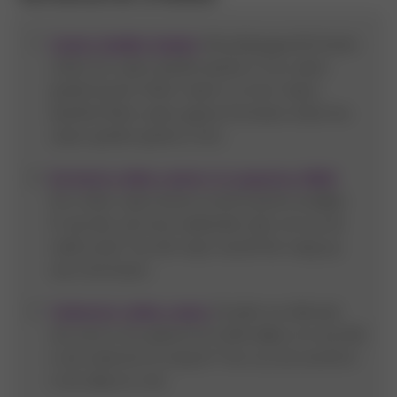
Casino Spellen Spelen
InhoudsopgaveDe beste
online live casino spellen spelen in Live casino
spellen bij de Online Casino's in !Live Casino
SpellenOnline casino games De beste online live
casino spellen spelen in Het...
De beste online casino’s in augustus 2026!
Een online casino kiezen wordt steeds moeilijker.
Er zijn dan ook meer aanbieders dan ooit op de
markt actief. Dus dit roept vanzelf de vraag op,
wat is het beste...
Toekomst online casino
Zouden we allemaal
niet eens in een glazen bol willen kijken om een blik
in de toekomst te werpen? Hoe zou de wereld er
in de nabij en in de...