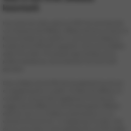
keurmerk
Hoe zit het met online casino’s en KVA? Dit is het Keurmerk
voor Verantwoorde Affiliates. Affiliates die hiervoor kiezen en
hiervoor betalen zijn verplicht om zich aan de richtlijnen te
houden die de KVA heeft opgesteld. Je kunt dus als affiliate
zijnde ‘lid’ worden. Dit uiteraard tegen betaling van het
juridisch adviesbureau, die dit allemaal in het leven heeft
geroepen.
Deze richtlijnen die de KVA stelt zijn gebaseerd op de wet-
en regelgeving die er nu geldt. Ze helpen dus affiliates om
compliant te zijn aan deze regelgeving. Dit wil dus niet
zeggen dat de affiliate dit zelf niet kan bepalen! Affiliates
staan hier vrij in, en zo hebben wij dus besloten om ons
uiteraard ook aan de wet- en regelgeving te houden, maar
dan op onze manier, en niet opgelegd door de KVA waarbij