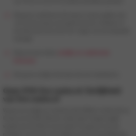
van 18 tot en met 23 en andere kwetsbare groepen
Wij geven realistische informatie en doen gokken niet
voor als iets waar je snel geld mee kunt verdienen of
iets dat je kan leren door het volgen van een bepaalde
strategie
Wij promoten alleen
eerlijke en realistische
bonussen
We geven eerlijke informatie die niet misleidend is
Geen KVA live-casino.nl: Eerlijkheid
van live-casino.nl
Wij zijn een eerlijke en verantwoorde affiliate zonder dat wij
lid zijn van de KVA. Wij zien verder geen toegevoegde
waarde aan de KVA en we houden ons gewoon aan de
richtlijnen van de Ksa. Hier hebben wij niet de goedkeuring