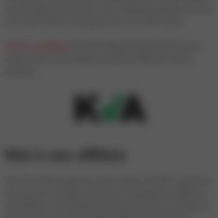
een adviesburo hier kosten voor in rekening brengt en hier rijk
van wordt. Wij zijn mans genoeg om dit zelf te doen.
De Ksa richtlijnen
heeft de KVA geïnterpreteerd op een
manier die tot een werkwijze leidt hoe affiliates moeten
handelen.
Wat is een affiliate
Voor we verder ingaan op online casino’s en KVA, moeten we
nog even uit te doeken doen wat nu eigenlijk een affiliate is.
Een affiliate is een bedrijf of een persoon die een product of