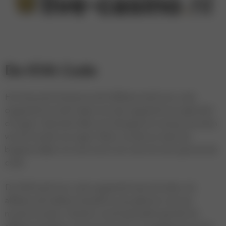
De KVA Code
Het Keurmerk Verantwoorde Affiliates heeft een code
opgesteld en heeft daarin een lijst opgesteld van geboden
of regels. Geboden klinkt wat dwingend en streng, dus laten
we het houden op regels. Maar voordat we daar aan
beginnen kijken we eerst eens even naar de eerst genoemde
code.
De KVA heeft een code opgesteld waar de leden, de
affiliates die hebben betaald en zijn gekeurd, zich aan
moeten houden. Hierdoor wordt gewaarborgd dat de