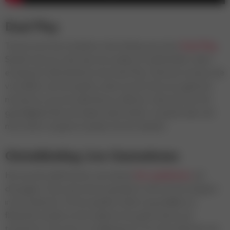
Dual Play
Tevens zie ik een tendens in de richting van meer
Dual Play
.
Spelers zijn op zoek naar een unieke en authentieke casino
ervaring en dat beleef je met Dual Play. Hiermee ervaar je de
voordelen van het spelen online op het door jou gekozen
moment en op een plak die jou uitkomt, maar wel met de
gezelligheid die een fysiek casino biedt. Je speelt dan ook
met echte croupiers in plaats van live dealers.
Ontwikkeling Live Gameshows
Het op de markt komen van nieuwe
live spelshows
zal
doorgaan. Deze zijn enorm populair en dit zal niet stoppen
in de toekomst. De live spellen zullen nog strakker en
flitsende worden en het aanbod van game shows zal
toenemen. Het ziet er rooskleurig uit voor de toekomst van