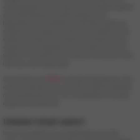
aanscherping hiervan voor ogen. Dit zal verschillend gebied
zijn. Ik denk hierbij aan de samenwerking met de
hulpinstanties, het verstrekken van informatie, training van
werknemers, het nagaan van de bron van middelen, en het
instellen van limieten. Het instellen van 3 limieten is reeds
verplicht, een stortingslimiet, een max saldo limiet en een
tijdslimiet. Ik zie dat hier in de toekomst ook nog een verlies
limiet aan wordt toegevoegd.
De introductie van
CRUKS
is een goed stap geweest. Dit is
echter op nationaal niveau. Ik zie dit in toekomst uitbreiden
naar internationaal niveau. Dit is noodzakelijk om de speler
nog beter te beschermen.
Limieten totaal casino’s
Ik zie in de toekomst twee veranderingen voor online