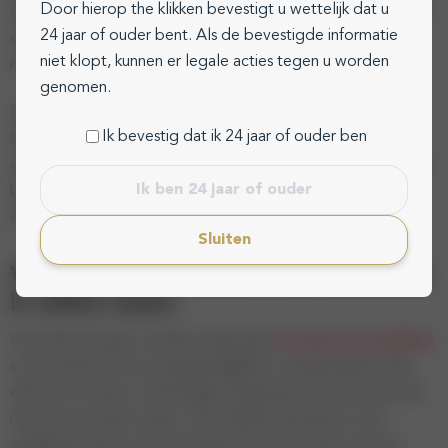
Door hierop the klikken bevestigt u wettelijk dat u
de de speler. Ik zie dat de wetgever hier meer invloed in wil
24 jaar of ouder bent. Als de bevestigde informatie
en deze limieten ook misschien gaat doortrekken en geldig
niet klopt, kunnen er legale acties tegen u worden
maken voor alle Ksa casino’s.
genomen.
Duidelijkheid is troef. Spelregels moeten duidelijk zijn, in het
Ik bevestig dat ik 24 jaar of ouder ben
Nederlands en makkelijk te vinden. De speler moet van de
wet goed voorgelicht zijn over de spelmogelijkheden, zoals
Ik ben 24 jaar of ouder
beschreven in de spelregels, maar ook van de gevaren van
de spellen en het risico op spelverslaving.
Sluiten
Verantwoord Wedden in de toekomst
in online casino
Het behoeft geen verdere uitleg dat
verantwoord gokken
in de toekomst een nog belangrijkere rol gaat spelen, dan
dat hij nu al doet in de huidige wetgeving. De Ksa vindt dat
nog teveel online casino's de randjes opzoeken en de
zorgplicht beter moeten nakomen en ik zie dan ook een