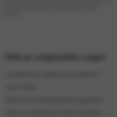
kwaliteit, innoverend door nieuwe ontwikkelingen maar ook
wat onpersoonlijker hierdoor. We zullen het moeten
afwachten.
FAQ en veelgestelde vragen
Op welke devices speelt men in de toekomst?
Wat is Twitch?
Wat is het verschil tussen gaming en gambling?
Wat is het verschil tussen Twitch en YouTube?