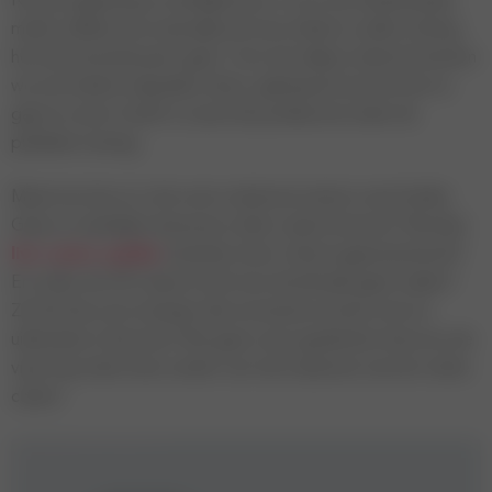
Nu de regulering er eindelijk door is voor de Nederlandse
markt, hebben we natuurlijk wel een indruk in welke richting
het de komende jaren gaat. Over de nabije toekomst kunnen
we wel enkele uitspraken doen, gebaseerd op hoe het nu
gaat en wat er leeft in zowel de politiek als onder de
publieke mening.
Maar hoe het er in de verre toekomst uitziet is niet helder.
Gaan er werkelijk metaverse online casino’s komen? Worden
live casino spellen
misschien door robots gepresenteerd?
En zullen de VR Casino’s echt een doorbraak gaan maken?
Zal de Ksa ooit toestaan dat we kunnen storten met en
uitbetalen in bitcoins? We gaan onze gedachten hierover de
vrije loop laten lees verder over de toekomst van het online
casino!