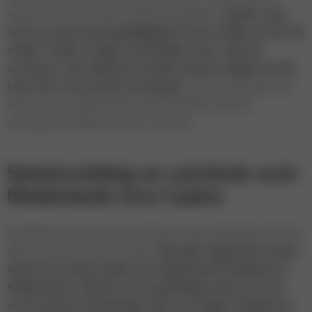
spelen in een live casino steeds populairder
. Spelers zijn
toch op zoek naar gezelligheid en dat vinden ze aan de
tafels! Tafels in eigen taal hebben zeer vaak de
voorkeur, niet iedereen spreekt immers Engels en het
komt het vertrouwen ten goede.
Tevens is het gewoon
leuk om met andere spelers die dezelfde culturele
achtergrond hebben samen te spelen!
Samenvatting en conclusie over
Nederlands Live Casino
Nederlands Live Casino is er reeds volop aanwezig en dit zal
alleen nog maar meer worden
. Bij ieder legaal Ksa casino
heeft een aantal tafels met Nederlands blackjack en
Nederlands roulette in de aanbieding waar je in een
vertrouwde en plezierige sfeer in je eigen taaltje kan