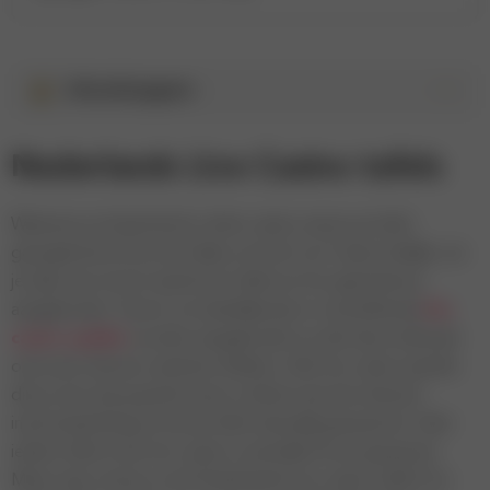
Inhoudsopgave
[
]
Nederlands Live Casino tafels
Wanneer je inlogt bij het online casino waar je je hebt
geregistreerd en je de lobby van het Live Casino bekijkt, zie
je daar een enorm aantal live tafels en live gameshows
aangeboden. Direct is al duidelijk dat er verschillende
live
casino spellen
worden aangeboden en dat deze allemaal
ook weer diverse varianten hebben. Alle live casino spellen
die je ziet, kan jij spelen als je voldoet aan de minimum
inzetverplichting en als de tafel natuurlijk geopend is. Niet
iedere tafel in het live casino is namelijk 24 uur geopend.
Maar waar vind je nu de Nederlands Live casino tafels? En