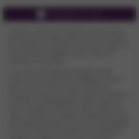
Chatregels in Live Casino
Het grote voordeel van het spelen in een live casino is
de interactie met andere spelers en met de live dealer.
Dit is natuurlijk niet verplicht mocht je dit niet willen. De
caht functie kan je makkelijk uitzetten. Maar het is
natuurlijk wel erg gezellig.
Er zijn echter wel regels waar de spelers zich aan
moeten houden anders kan het makkelijk uit de hand
lopen. Dit is ten eerste om de live presenter te
beschermen, maar ook om andere spelers te behoeden
en de sfeer aan tafel gezellig te houden. Vergeet niet
dat we natuurlijk met emoties te maken hebben in een
casino, er kan jaloezie optreden en mensen kunnen door
bijvoorbeeld het gebruik van alcohol of drugs makkelijk
uit hun slof schieten. En als laatste moet natuurlijk de