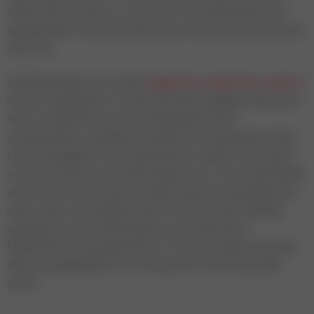
welke tafels worden er nu precies in de Nederlandse taal
aangeboden? Grote kans dat je door de bomen het bos niet
meer ziet.
Gelukkig hebben de meeste
legale Ksa online live casino’s
hierover nagedacht en vind je de tafels makkelijk. We kunnen
twee verschillende soorten Nederlandse tafels
onderscheiden, namelijk de branded en de generieke tafels.
Het is belangrijk om dit onderscheid te maken en hier gaan
we dan ook later in het artikel dieper op in. Voor beide geldt
echter dat je ze bovenin de lobby aantreft. Natuurlijk niet in
ieder casino op dezelfde manier, maar het staat duidelijk
aangegeven op de afbeelding van de tafel dat er
Nederlands wordt gesproken en of dat de tafels eventueel
alleen toegankelijk zijn voor de spelers van dit bepaalde
casino.