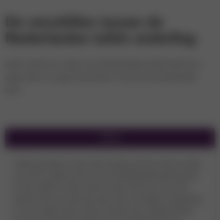
De verschillen tussen de
Nederlandse tafels onderling
Ieder online live casino met Nederlandse tafels heeft een
eigen sfeer en eigen kenmerken. Ik licht de opvallendste
eruit.
Unibet
Unibet springt er naar mijn mening ook bovenuit omdat
zij ook live game shows in het Nederlands presenteren
en de andere online casino’s doen dit niet. Voor die
spelers die op zoek zijn naar meer vermaak en spanning
in onze eigen taal moeten dus hier zijn. Biede bieden