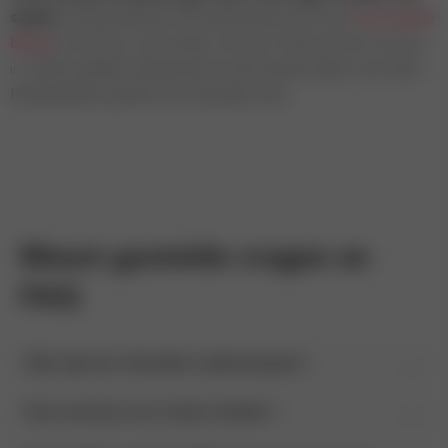
spelen.
Uiteraard kan je dit uitproberen met een
Live casino
bonus
mocht je er niet zeker van zijn of dit wel iets voor jou
is. Online gokken Nederland wordt steeds leuker met deze
Nederlandse spellen! Een aanrader dus!
Meest gestelde vragen en
FAQ
Wat zijn de verboden onderwerpen?
Hoe word je Live Casino Dealer?