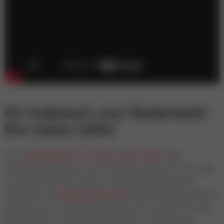
De toekomst voor Nederlands
live casino tafels
Ik zie
de toekomst voor live casino tafels
waar
Nederlands gesproken wordt absoluut zonnig in! Ten eerste
zal het aantal online casino’s voor Nederlandse spelers
uitbreiden. De
Kansspelautoriteit
heeft immers geen limiet
gesteld aan het aantal vergunningen dat ze afgeven en het
aantal zal dan ook zeker nog toenemen. Tevens wordt