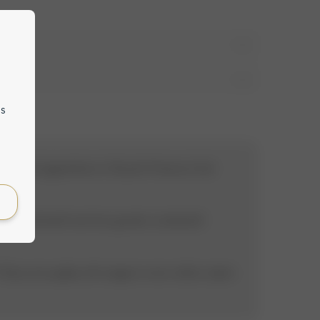
es
bij de sigarenboer of bij de Primera in het
 Duitsland heeft niet het goede voorbeeld
? Als je een gokje wilt wagen in een online casino