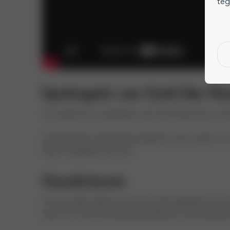
teg
Spelregels van Gold Bar Ro
Hoe gaat het nu eigenlijk in zijn werk? Wat kan je ve
Zoals bij elk Live Roulette spelshow zet je eerst in e
alleen multipliers inzetten.
Goudstaven
Goed, nadat iedereen zijn bet heeft geplaatst en de
open en tovert het aantal goudstaven tevoorschijn