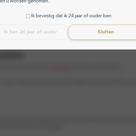
en u worden genomen.
Ik bevestig dat ik 24 jaar of ouder ben
Ik ben 24 jaar of ouder
Sluiten
ulette
rwachten en wat zijn de
spelregels
van Gold Bar Roulette?
n zorg er ditmaal voor dat je ook ‘Straight bets’ plaatst! Hier on
 tijd die daardoor gegeven wordt is verstreken, trekt de in ee
 die de komende ronde gelden.