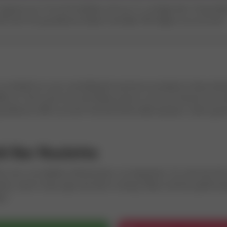
5 ingezet op 15 en het balletje valt op 15. Je krijgt dan 10 goud
ft niet! De goudstaven blijven namelijk 180 dagen in je account!
e verdeelt ze over verschillende nummers en plaatst er bijvoorbe
88x uit. Dat is niet mis toch! Maar je kan er ook voor kiezen o
 goudstaven x88 x je inzet! Dat kan behoorlijk oplopen, zeker gezie
d Bar Roulette
tte voor- en nadelen oftewel plus- en minpunten. Zo ook met de 
want in mijn ogen zijn dat er weinig. Maar ook hier geldt natuurl
el.