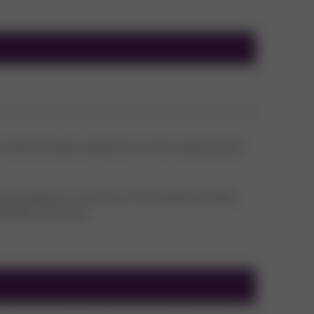
rden bij elkaar opgeteld, vier keer spanning dus!
an goudstaven uit de kluis. En dat geldt natuurlijk
aarde van je inzet.