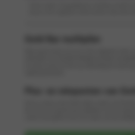
Stel er zaten 10 goudstaven in de kluis, je had € 
kan je in de volgende ronde inzetten maar dat hoe
Gold Bar multiplier
Maar goed, stel je zet ze in in de volgende ronde. J
uitbetaald. De Gold Bar Multiplier betaalt namelijk 
nu maar je winst uit! Dan is je uitbetaling het aantal
Lightning Roulette.
Plus- en minpunten van Gol
Ach ja, zoals je weet heeft iedere variant van Roule
hier toch even goed moet nadenken over de minpunten, 
zoekt in het spelen in het Live Casino van een tafelsp