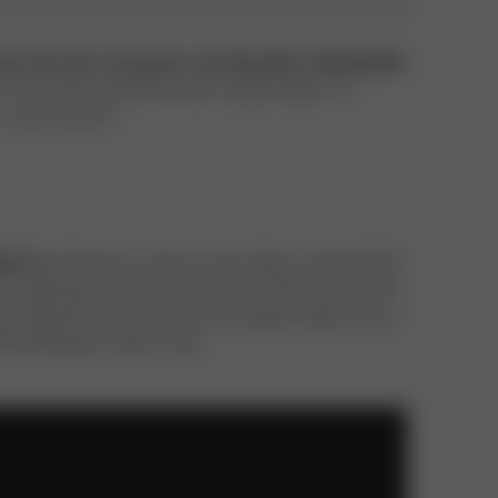
men met het streamen van klassieke tafelspellen
en en live casino spelshows aan toegevoegd. De
 casino speler!
eze is.
Het komt er dus op neer dat jij controle hebt
an Lightning Roulette dat zichzelf al bewezen heeft
eler bepaalt welk nummer een multiplier krijgt en hoe
beslissingen maken is fijn!