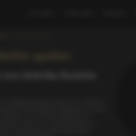
Live Casino
Online Casino
Bonussen
pelen
Gold Bar Roulette
lette spelen
r Live Gold Bar Roulette
een spiksplinternieuwe variant van Live Roulette
ming op de markt gebracht. Afgelopen juli van dit
 alle fans van Live Online Roulette én van
ophef het waard? Is het al goud dat blinkt? Is
 je hier de beloofde gouden staven binnen