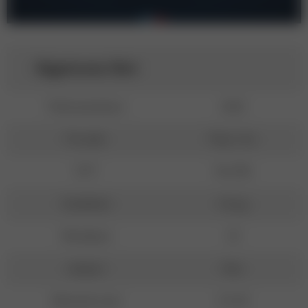
Gigatoonz Slot
Publicatiedatum
2022
Provider
Play'n Go
RTP
96.25%
Volatiliteit
Hoog
Winstlijnen
25
Jackpot
Nee
Minimale inzet
€ 0.20