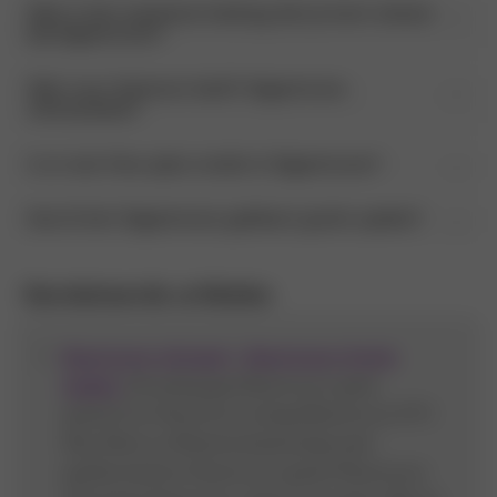
Wat is het maximum bedrag dat je kunt winnen
bij Gigantoonz?
Wat voor features heeft Gigantoonz
slotmachine?
Is er een free spins mode in Gigantoonz?
Kan ik het Gigantoonz gokkast gratis spelen?
Gerelateerde artikelen
Reactoonz slotspel – Reactoonz Gratis
Spelen
InhoudsopgaveReactoonz gratis
spelenOver Reactoonz slotspelReactoonz RTP,
Max Winst en WinstmechanismeSpeciale
spelfunctiesHoe Reactoonz spelen?Reactoonz