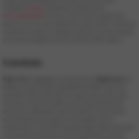
toplijst zijn grondig gecontroleerd op punten zoals
veiligheid,
licentie
, spelaanbod, klantenservice,
betrouwbaarheid
en meer. Je kunt met een gerust hart
spelen in een van onze aanbevolen online casino’s. Ook kun je
exclusieve bonussen ontvangen wanneer je via onze website
een account registreert bij een van deze online casino’s.
Conclusie
Play'n Go
teruggegaan naar de basis met
Gigantoonz
. Ze
hebben het spel minder ingewikkeld gemaakt, maar toch
meerdere malen leuker dan de vorige versies van het spel.
Het grote verschil, natuurlijk, zijn de mega symbolen die
komen met willekeurige cluster waarden, en deze kunnen
heel nuttig zijn als het gaat om het opladen van de
Quantumeter. In de meeste gevallen krijg je alleen de eerste
of tweede bonus features van de Quantumeter, maar de