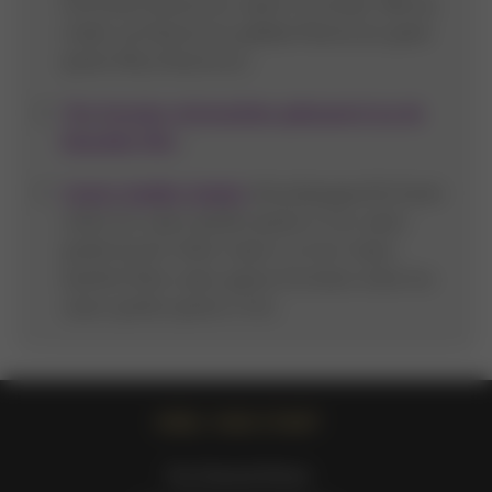
2De beste Reactoonz casino’s Conclusie: Wat wij
vinden van Reactoonz gokkast Reactoonz gratis
spelen Wil je Reactoonz...
The Goonies slotmachine gebaseerd op de
klassieke film
...
Casino Spellen Spelen
InhoudsopgaveDe beste
online live casino spellen spelen in Live casino
spellen bij de Online Casino's in !Live Casino
SpellenOnline casino games De beste online live
casino spellen spelen in Het...
SNEL VAN START
No Deposit Bonus