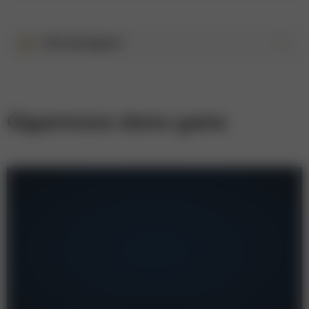
Inhoudsopgave
[
]
Gigantoonz demo game