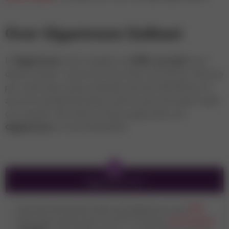
Over Gigantoonz Gokkast
In
Gigantoonz
is het mogelijk om
4.000 x je inzet
met 1
draai te winnen. Je kunt een inzet doen van 0.20 tot 100 euro
per ronde doen, dus je maximale winst kan 400.000 zijn. Er
zijn ook verschillende features dat het spel interessant maakt
om te spelen. We zullen op deze pagina alles over
Gigantoonz
en meer behandelen.
Gigantoonz RTP
Zoals elk slotmachine heeft ook Gigantoonz een
RTP
verbonden aan het spel. De RTP van deze
slotmachine