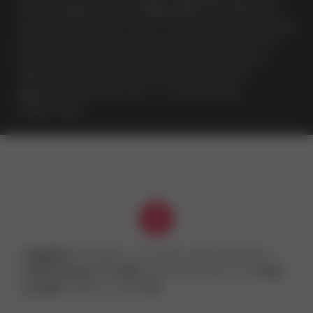
werden uitgebracht door
Play n GO
. We hebben het
over Reactoonz en Dr Toonz. Het verschil met de vorige
spellen is dat het speelveld vergroot is naar een 8 x 8
speelveld en je moet nu een cluster van 6 of groter
maken voor een win. Een ander verschil is dat er
gigantische symbolen van 7 x 7 in het spel zijn
toegevoegd.
Opgelet!
Deelname voor online casino bonussen is
vanaf 24 jaar of ouder.
Wat kost gokken jou?
Stop
op tijd!
Gokken is vanaf
18+