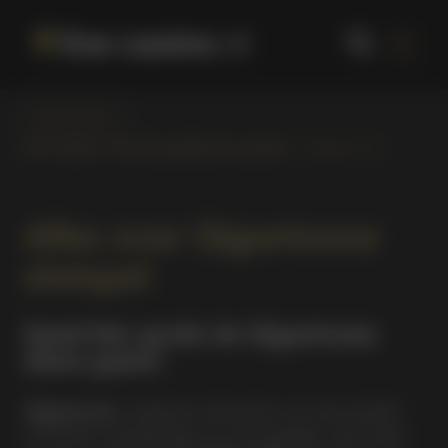
Ad Disclosure
Live Casino
Gratis gokkasten spelen
Gigantoonz
Alles over Gigantoonz
slotspel
Speel hier gratis de Gigantoonz
demo game!
Gigantoonz
combineert elementen van twee spellen
met kleine veranderingen en toevoegingen, die eerder