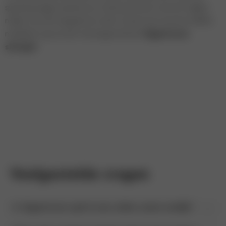
spanning stijgt wanneer je in de buurt komt van het wakker
maken van de Gargantoon wild. Je kunt een enorme 4000x
multiplier op je inzet ontvangen bij het
Gigantoonz
slotspel
.
Veelgestelde vragen
Is Gigantoonz spel in een online casino eerlijk?