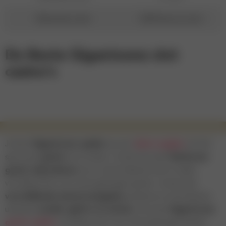
Maximale winst
4000 keer je inzet
De Beste Gigantoonz slot
casino's
Je kunt
Gigantoonz spelen
op een
demo pagina
om het
spel eerst
gratis
uit te testen. Je kunt het spel
hierboven
gratis uitproberen
om er meer bekend mee te raken
voordat je het voor echt geld gaat spelen. Je kunt dus
verschillende inzetstrategieën
proberen en de features
uittesten
zonder geld in te zetten
. Ga eerst
Gigantoonz
gratis spelen
voordat je het voor echt geld gaat spelen.