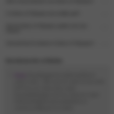
Wie is de producent van Gates of Olympus?
Is Gates of Olympus een eerlijk spel?
Kan ik Gates of Olympus spelen met een
bonus?
Hoeveel kan ik winnen in Gates of Olympus?
Gerelateerde artikelen
Home
InhoudsopgaveLive dealer spellenLive
casino’s online – Wat is een live casino en hoe werkt
het?Over Live-Casino.nlLive casino
bonussenBetalingen in het live casinoLive Casino
SoftwareVeiligheid, betrouwbaarheid, en
verantwoordelijk spel Live dealer...