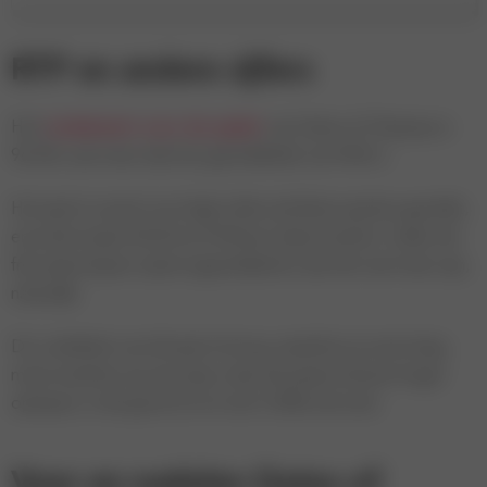
RTP en andere cijfers
Het
rendement voor de speler
van Gates of Olympus is
96,5%, wat meer dan het gemiddelde van 96% is.
Het spel is zowel voor high rollers als kleine spelers geschikt,
en je kan tussen €0,20 en €100 per draai inzetten. Indien de
free spins kopen-optie ingeschakeld is, kan dit veel meer zijn,
natuurlijk.
De volatiliteit van dit spel is hoog, waardoor je soms lang
moet wachten op een prijs, maar de prijzen kunnen hoger
oplopen, in dit geval tot en met 5.000x de inzet.
Voor en nadelen Gates of