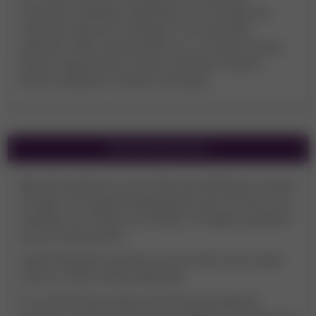
winnende combinaties uitbetalen en vervolgens de
winnende symbolen verdwijnen. De resterende
symbolen vallen naar beneden en zo worden de lege
posities opgevuld met nieuwe symbolen. Spelers
kunnen onbeperkt Tumbles ontvangen.
Winnende symbolen
Bijna alle symbolen op de rollen zijn edelstenen, juwelen
of ringen. De hoge betaalsymbolen zijn een Kroon, een
Zandloper, een Ring en een Beker. De lagere symbolen
zijn een reeks juwelen.
Vanaf 8 identieke symbolen op de rollen, kun je tussen
0.25x en 100x worden uitbetaald.
Er is ook de Zeus-scatter, die de bonusronde kan