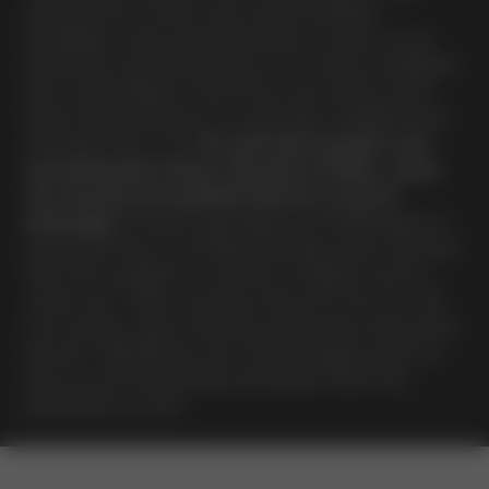
geleverd met 5 rollen 3 rijen met 20 instelbare
betaallijnen, wilds, stacked symbolen, re-spins, en een
gratis spins ronde die je kansen om te winnen verdubbelt
door rond te flippen. Dutch Flip is een remake van de
Super Flip slotmachine en ze zijn beide ontwikkeld door
developer Play ’n Go.
Dit spel heeft graphics met
een Nederlands thema, kleurrijk en helder, samen
met de juiste hoeveelheid features en grote
beloningen.
Dit spel is geweldig voor Nederlanders en
mensen die meer over Nederland willen weten. Bij Dutch
Flip is het mogelijk om in één keer 10.000x je inzet te
winnen met 1 draai. Je kunt per draai 0.01 euro tot 100
euro inzetten, dus je maximale winst bij deze slotmachine
kan dus 1.000.000 euro zijn. Op deze pagina zullen we
alles over de Nederlandse slotmachine Dutch Flip
behandelen en meer.