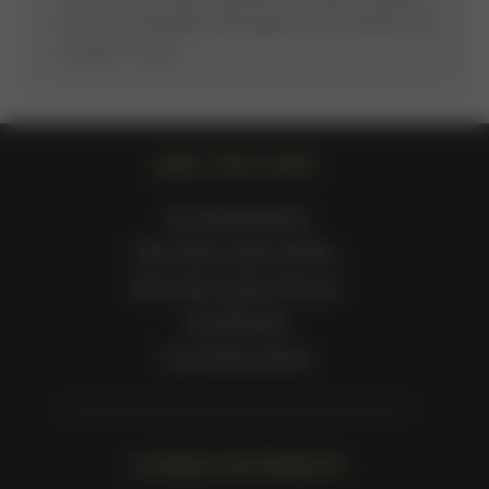
bent met videoslots dan gaat er een wereld voor
je open. Ze zijn...
SNEL VAN START
No Deposit Bonus
Alle Online Casino Spellen
Alle Online Casino Reviews
Live Blackjack
Live Dealer Casino’s
OVERIGE INFORMATIE