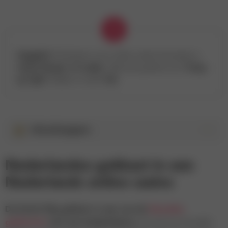
Opgelet!
Deelname voor online casino bonussen is
vanaf 24 jaar of ouder.
Wat kost gokken jou?
Stop
op tijd!
Gokken is vanaf
18+
Inhoudsopgave
[
]
Nederlandse gokkast in een
Nederlands online casino
De Dutch Flip gokkast is een van de
klassieke
gokkasten
met een landenthema
, iets wat we al eerder