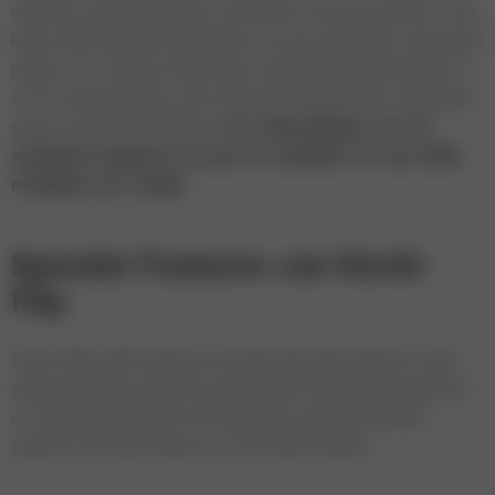
waarden van de symbolen verschillen ook per symbool. Ook
kun je wild symbolen gebruiken om een winnende combinatie
maken. Er is ook een winnende combinatie dat bestaat uit 3,
4 of 5 wild symbolen, dit is de best uitbetalende combinatie
samen met de rode fietsen.
De uitbetalingen van de
symbolen beginnen op een 5x multiplier tot een 250x
multiplier per winlijn.
Speciale Features van Dutch
Flip
Dutch Flip heeft slechts een aantal speciale features, maar
dat betekent niet dat het spel minder lucratief en spannend
is. Het spel heeft drie hoofd features namelijk de Wild
symbool, Re-spin feature en Free Spins feature.