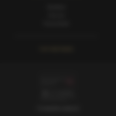
Disclaimer
Over ons
Privacy beleid
TOP PARTNERS
© www.live-casino.nl