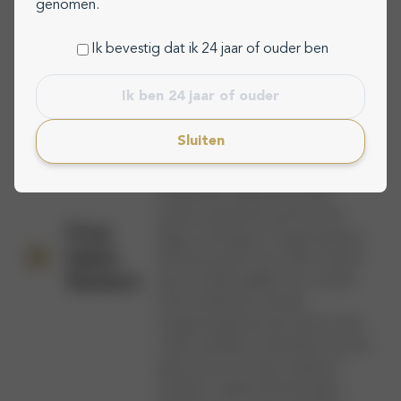
een extra kans om een winnende
genomen.
combinatie te maken.
Ik bevestig dat ik 24 jaar of ouder ben
Tenslotte hebben we de gratis
spins functie die wordt
Ik ben 24 jaar of ouder
geactiveerd wanneer 3 scatter
symbolen in beeld komen. De
Sluiten
scatter symbolen worden
aangegeven door een gouden
windmolen. Wanneer je drie
scatter symbolen op het veld
Free
krijgt, ontvang je 15 gratis spins in
Spins
het bonus spel. De rollen van het
feature
spel worden geflipt en er zullen
meer symbolen worden
toegevoegd aan de eerste twee
rollen waardoor de kansen op een
grote win of re-spin vergroot
worden. Tijdens de free spins