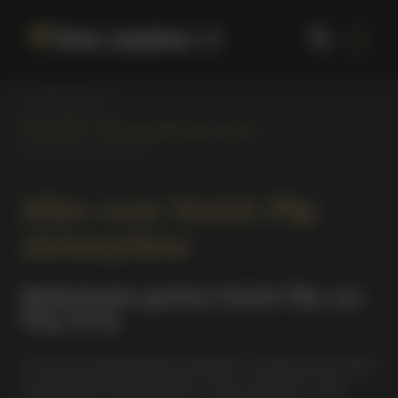
Ad Disclosure
Live Casino
Gratis gokkasten spelen
Dutch Flip slotmachine
Alles over Dutch Flip
slotmachine
Nederlands getinte Dutch Flip van
Play N Go
Ga naar de Nederlandse weilanden en draai aan de rollen
van de Dutch Flip online slot. Deze videoslot wordt