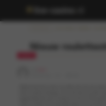
Live Casino
Spellen
Live R
Ad Disclosure
Nieuw roulettestr
Nieuws
by
Karel
8 jaren ago
1
8184
Altijd al het huis te slim a te willen zijn met een cas
nieuw roulette strategie. Het is de wens van elke ca
gegarandeerde winst. Sinds kort is het een Brit gel
casino verslaat. Dit is natuurlijk tegen het zere been