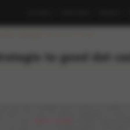
Live Casino
Online Casino
Bonussen
oulette
Spelregels
Nieuw Roulette Strategie
ategie te goed dat casin
ino spel dan zullen wij uitleggen dat dit misschien wel mogelijk is 
sino speler en het is niet voor iedereen weggelegd, hoe zorg ik 
ukt om een nieuw
roulette strategie
te bedacht waarmee hij alti
 in van de casino's. Het is een 46-jarige Engelsman uit Birmingham 