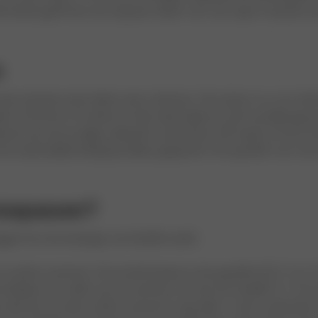
 heeft geeft hier een simpele reden voor, de casino's kunnen ni
n
ar winnaars maar alleen naar verliezers. Hij zorgt er nu voor dat h
len of hij wint of verliest en dat staat haaks op wat wij altijd ge
baseerd op eenvoudige wiskunde zoals hij het zelf zegt en levert
een aanzienlijk bedrag bij elkaar gespeeld. Het spreekt voor zich
toepassen?
eggen hoe de strategie van Sambhi werkt.
achter nummers. Een hoek bestaat uit de getallen 8,9,11 en 12
t balletje niet vallen op de nummers van de ene hoek8,9,11,12 e
at het op deze achter nummers is gevallen. Is dit voorbij dan 