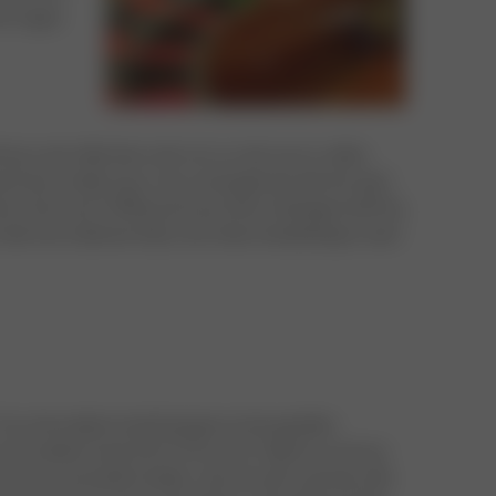
et tegen
ij nu niet elke keer wint om zo niet op te vallen.
wend zijn omdat wij er van overtuigd zijn dat het spel
 hem soms wel 4.000 pond op.Deze strategie heeft hij
 dat niet iedereen blij is met deze handelswijze want
 en de andere hoek bestaat uit de getallen
n de andere hoek 26,27,29 en 30. Vanaf nu moet je
zet je in op beide hoeken, dus de acht nummers die