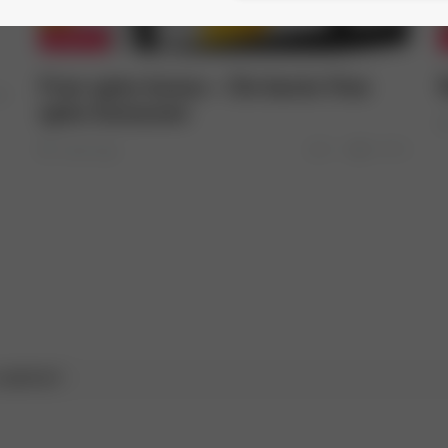
Nieuws
Free spins bonus – De beste free
09
spins bonussen
5 jaren ago
0
19715
roulette?