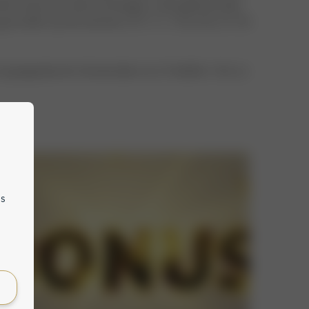
rs zal je een winst ontvangen, is dit gebeurd dan
 gevonden op de nummers 8, 9, 11, 12 en 26, 27, 29,
k al gesignaleerd in Amsterdam en in Frankfurt. Het zo
es