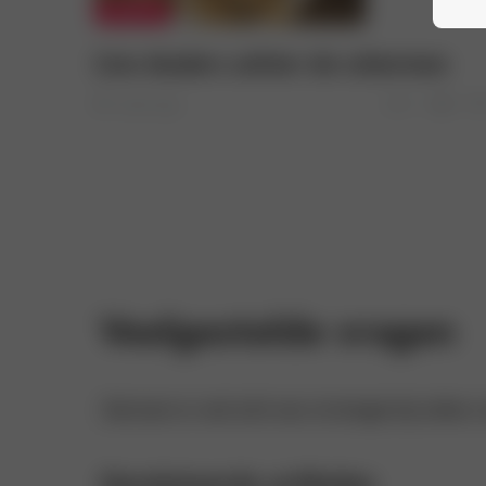
Nieuws
Live dealers achter de schermen
4 jaren ago
0
119
Veelgestelde vragen
Bestaat er wel echt een strategie bij online 