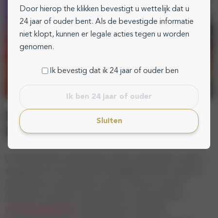
Door hierop the klikken bevestigt u wettelijk dat u
24 jaar of ouder bent. Als de bevestigde informatie
niet klopt, kunnen er legale acties tegen u worden
genomen.
Ik bevestig dat ik 24 jaar of ouder ben
Ik ben 24 jaar of ouder
Eindelijk toegankelijk in
Sluiten
Nederland
De Nederlandse regelgeving omtrent gokspellen wordt nu
aangepast om met name de mogelijkheid online te kunnen
spelen beter toegankelijk te maken. Hiervoor was het
aanbieden en spelen van gokspellen, casinospellen en
virtuele gokkasten
volgens de wet verboden.