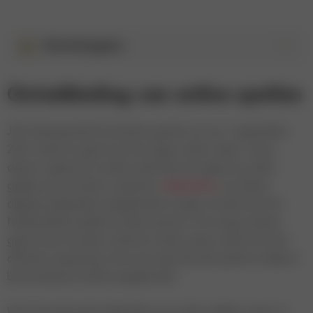
Inhoudsopgave
[
]
Ontwikkeling van online spellen
JVH Gaming heeft de doelen gericht om op 1 september
2021 online te gaan met een eigen online casino. Deze
datum is gekozen omdat vanaf dan de regels op online
gokken zijn verzacht, waardoor
videoslots
en andere
digitale gokspellen aangeboden mogen worden aan het
Nederlandse publiek zonder sancties. Het enige waarop
gelet moet worden is dat het online casino werkt met een
officiële vergunning. Die erop wijst dat alle spellen eerlijk en
betrouwbaar worden aangeboden.
Veel internationale aanbieders van online gokken zaten al