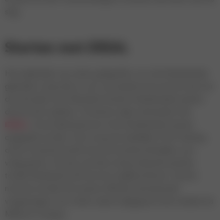
slag.
Storten met iDEAL
Het aanbieden van online gokspellen voor de Nederlandse
gebruiker zorgt dat er voor veel spelers een enorme last van
de schouders valt. Binnenkort kunnen Nederlandse spelers
dus hun hart ophalen. Zo kunnen zaken als betalen met
iDEAL
of een klantenservice in het Nederlands meteen
opgepakt worden. Het is nog niet duidelijk of JVH Gaming
ook al contacten heeft met een licentieverstrekker voor
veilig spelen. Het kan ook dat ze bijvoorbeeld wachten
totdat Nederland zelf met een waakhond komt. Op het
moment worden de meeste officiële internationale
vergunningen voor online casino’s afgegeven door landen als
Malta en Curaçao.