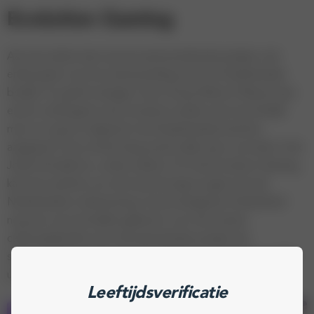
Evolution Gaming
Aan de andere kant zijn de samenwerkende partijen ook
enthousiast over hun samenwerking met het Nederlandse
bedrijf. Zo geeft manager Oryx Group Matevž Mazij al aan
enorm verheugd te zijn te kunnen werken met een bedrijf
met zo’n groot erfgoed in de Nederlandse branche,
aangezien Oryx al heel lang actief wilde zijn in ons land. Ook
Johan Nordstrom, onder andere CCO bij Evolution Gaming,
kan niet wachten om echt aan de slag te gaan met de
Nederlandse onderneming. Vooral aangezien Nederland
nog een vrij onontdekt gebied is voor de meeste
casinoaanbieders zien de buitenlandse partijen de
samenwerking als een uitdagende kans hun imperium verder
uit te kunnen breiden.
Leeftijdsverificatie