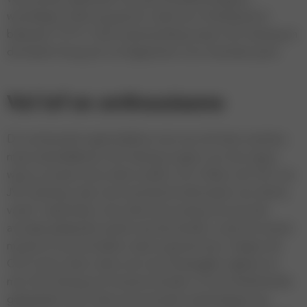
wereldwijd. Zelfs nog groter is dan het in Nederland al
bekende TOTO. Deze samenwerking tussen JVH Gaming en
de Kambi Group plc is al afgesloten voor meerdere jaren.
Vol lof en enthousiasme
De vernieuwde regels hebben even op zich laten wachten,
maar uiteindelijk kan JVH Gaming zorgen voor de output
waar ze al jaren mee willen werken. Eric Olders, de CEO van
JVH Gaming is dan ook ontzettend enthousiast over dat hij
vanaf 1 september ook online de ervaring van een leuk
avondje gokspellen spelen aan kan bieden, zoals de meeste
mensen al van de fysieke casino’s gewend zijn. Volgens de
CEO is het online casino een zeer belangrijke mijlpaal om
met JVH Gaming uit te kunnen breiden. En het Nederlandse
gokpubliek ook in deze innoverende maatschappij nog