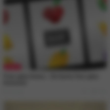
Nieuws
Free spins bonus – De beste free spins
bonussen
5 jaren ago
0
19706