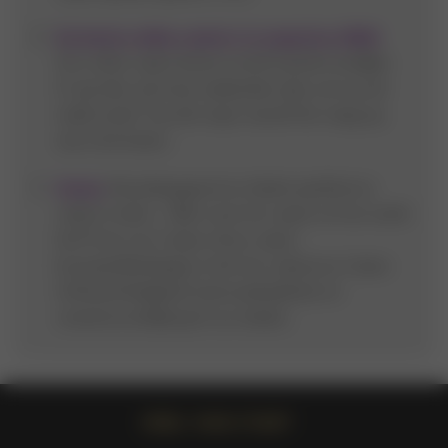
De beste online casino’s in augustus 2026!
Een online casino kiezen wordt steeds moeilijker.
Er zijn dan ook meer aanbieders dan ooit op de
markt actief. Dus dit roept vanzelf de vraag op,
wat is het beste...
Home
InhoudsopgaveLive dealer spellenLive
casino’s online – Wat is een live casino en hoe werkt
het?Over Live-Casino.nlLive casino
bonussenBetalingen in het live casinoLive Casino
SoftwareVeiligheid, betrouwbaarheid, en
verantwoordelijk spel Live dealer...
SNEL VAN START