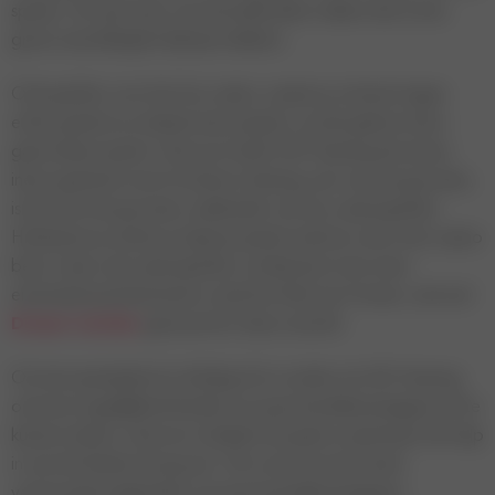
spelen. Dit zijn twee van de bekendste makers die al een
grote wereldwijde fanbase hebben.
Ook spellen voor het live casino, waarin je virtueel tegen
echte spelers en dealers kunt spelen, wordt gehost door
geen kleine speler. Hiervoor heeft JVH Gaming de armen
ineen gesloten met Evolution Gaming, een van de grootste,
is het niet de grootste, aanbieder van live casinospellen.
Hierbij kun je achter je laptop spelen alsof je ook in het casino
bent, maar ook casinospellen combineren met meer
entertainmentelementen zoals het Rad van Fortuin, ook wel
Dream Catcher
genoemd in deze wereld.
Om het spelaanbod volledig af te ronden wil JVH Gaming
ook de mogelijkheid bieden om sportweddenschappen af te
kunnen sluiten. Hiervoor schakelt de game-exploitant de hulp
in van de Kambi Group plc. Dit is een van de meest
vertrouwde aanbieders van sportweddenschappen