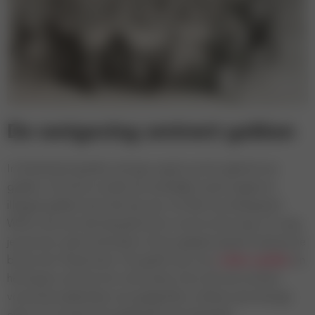
De wetgeving omtrent gokken
In Nederland gelden strenge regels op het gebied van
gokken. Dit komt omdat de scheidslijn tussen legaal en
illegaal gokken heel dun kan zijn. De Wet op Kansspelen
WoK is de wet die bepaald wat er wel en niet mag. Zo mag
je pas een casino betreden of een gokspel spelen wanneer je
boven de 18 jaar bent. Dit geldt ook voor
online spellen
en
het kopen van een lot in de loterij. Voor de rest moeten
vooral de aanbieders van gokspellen voldoen aan strenge