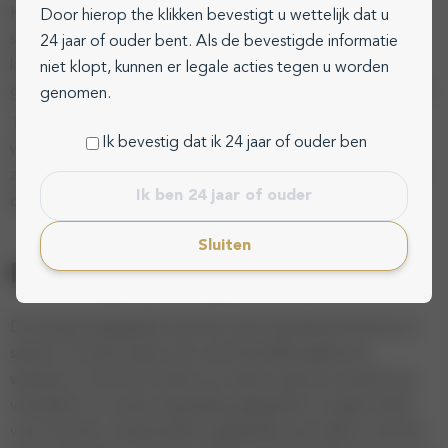
Kansspelen zijn ook al eeuwenoud. Zo bestaan loterijen al
Door hierop the klikken bevestigt u wettelijk dat u
sinds de Romeinen. Toen werden de loten nog door de
24 jaar of ouder bent. Als de bevestigde informatie
keizer uitgedeeld aan het volk in plaats van dat de loten
niet klopt, kunnen er legale acties tegen u worden
gekocht moesten worden. De betaalde vorm dateert uit de
genomen.
de
16
eeuw in de Italiaanse plaats Genua. Toen kon je
Ik bevestig dat ik 24 jaar of ouder ben
wedden op de raadsleden die het bestuur van de stad
zouden gaan vormen. Later werden deze namen vervangen
Ik ben 24 jaar of ouder
door cijfers waardoor de lotto was ontstaan.
Sluiten
Het begin van gokken vs. nu
De meeste gokspellen zijn niet veel veranderd in hoe je ze
speelt. De grote lijnen zijn veel hetzelfde gebleven,
waardoor vooral de manier en reden waarom je speelt zijn
veranderd. Zo waren bepaalde gokspellen vroeger alleen
voor de elite, terwijl andere gokspellen juist alleen voor het