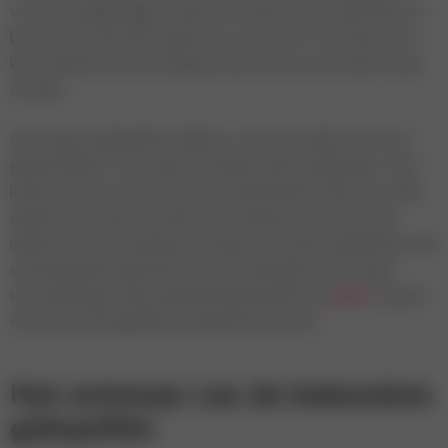
vorm van gelijk krijgen. Jij bent zo zeker van je zaak dat je er
bereid voor bent hier geld op in te zetten. Hoe beter je in
kunt schatten wat de uitslag wordt, hoe succesvoller je kunt
worden.
De meeste gokspellen hebben vooral te maken met veel
geluk hebben. Er zit geen techniek achter gokspellen. Hoe
hard je ook aan de arm van een fruitmachine trekt, de rollen
draaien even hard. Je hebt dus zelf geen invloed op de
uitkomst van een gokspel en daarom worden gokspellen ook
wel kansspelen genoemd. Er zijn natuurlijk wel een paar
uitzonderingen, bijvoorbeeld kaartspellen als
poker
waar je
wel met een bepaalde techniek kunt winnen.
Het ontstaan van de bekendste
gokspellen