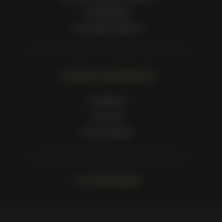
Live Blackjack
Live Dealer Casino’s
OVERIGE INFORMATIE
Disclaimer
Over ons
Privacy beleid
TOP PARTNERS