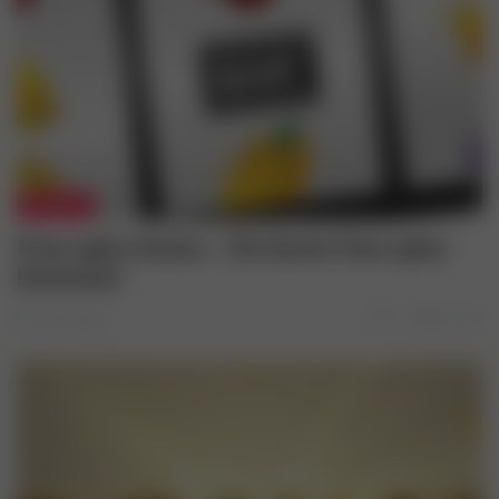
Nieuws
Free spins bonus – De beste free spins
bonussen
5 jaren ago
0
19673