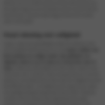
slimmer om in te zetten op het moment dat de koers van
de crypto laag is en uit te betalen op het moment dat de
koers hoog is. Op die manier krijg je immers het meeste
waar voor je geld.
Houd rekening met veiligheid
Crypto valuta zijn aantrekkelijk omdat de software ervan
zich inmiddels heeft bewezen en ook
crypto wallets een
betrouwbare en veilige manier zijn gebleken om
digitale valuta in op te slaan en transacties mee te
doen
. Helaas zijn desondanks niet alle online casino’s even
recht door zee. Je doet er dan ook goed aan om voor het
spelen je vooronderzoek te doen naar de veiligheid van het
betreffende casino. Let daarbij op de vraag of een casino
een geldige kansspelvergunning in bezit heeft. Daarmee
worden immers scherpe eisen gesteld aan de casino