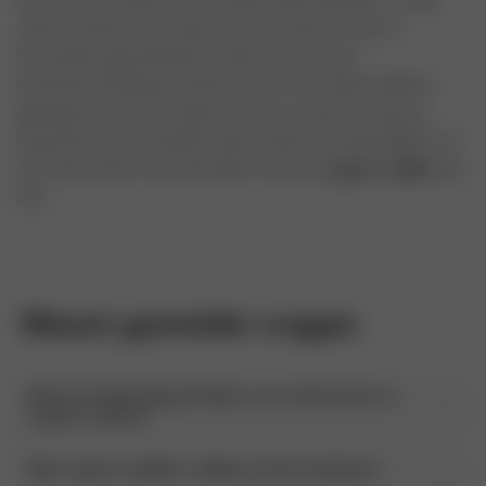
die in het voordeel van de cryptovaluta spreken. Zo zijn
casino inzetten met crypto vrij van kosten en kan er
bovendien geprofiteerd worden van enorme
koersschommelingen. Mocht je het voor elkaar hebben
gekregen om bij een lage koers in te zetten, en bij een
hoge koers uit te betalen, dan profiteer je zelfs dubbel. Zo
een slecht idee is het aanmaken van een
crypto wallet
dus
niet.
Meest gestelde vragen
Moet ik belasting betalen over inkomsten in
crypto valuta?
Zijn crypto wallets veilig en betrouwbaar?