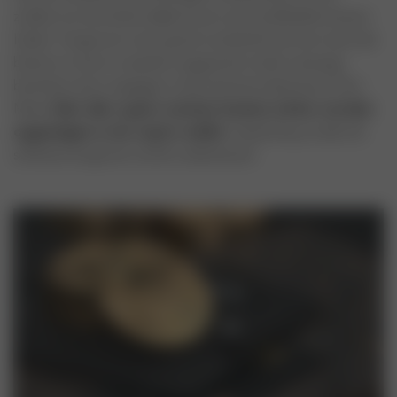
zelden tot een behoorlijke boost van je banksaldo kunnen
leiden. Dogecoin is een goed voorbeeld van een munt die
binnen no time in waarde is gegroeid, mede vanwege
berichten door aanjagers zoals internetondernemer Elon
Musk.
Niet alle crypto munten kunnen echter worden
opgeslagen in de crypto wallet
, simpelweg omdat de
software (nog) niet wordt ondersteund.