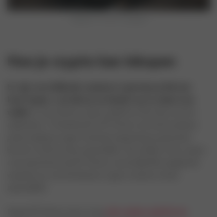
(
Image
| © Unsplash |
License
)
Hoe je crypto kan inkopen
Er zijn verschillende manieren waarmee je Bitcoin
kunt kopen, voordat je ze besluit op te slaan in je
wallet
. Er zijn diverse crypto platforms die deze service
aanbieden. In Nederland is BTCDirect een betrouwbare
partij waarbij je tegen minimale inspanning je gewenste
bitcoin of altcoin kunt aanschaffen. Bovendien is het crypto
coin assortiment bij BTCDirect recentelijk flink uitgebreid
waardoor je ook de kleinere crypto munten er kunt
aanschaffen.
Naast BTCDirect zijn er nog
vele andere platforms