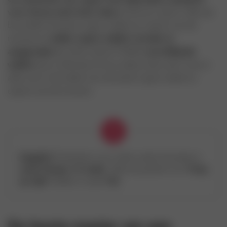
voor hoe je munt kunt slaan
uit bitcoin casino’s. Wat zijn
bovendien de beste crypto wallets en casino’s van dit
moment en
welke crypto wallets worden er
aangeraden
bij online casino’s? Welke
verschillende
wallets
zijn er allemaal en hoe maak je deze aan? Lees er
alles over in dit artikel over de beste crypto wallet en
casino’s van dit moment.
Opgelet!
Deelname voor online casino bonussen is
vanaf 24 jaar of ouder.
Wat kost gokken jou?
Stop
op tijd!
Gokken is vanaf
18+