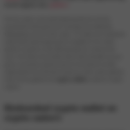
wordt ingezet door
gokkers
.
Het live casino is een spelomgeving dat een enorme
populariteit heeft gewonnen vanwege de realistische
afspiegeling van het echte casino. Zo maken een realistische
audiovisuele spelomgeving het mogelijk om live casino
spellen te spelen en dat allemaal gewoon vanuit je luie
stoel. Het leuke is bovendien dat je deel uitmaakt van een
grote community waarmee tips en trucs kunnen worden
uitgewisseld over de beste trends op online casino gebied,
maar ook op gebied van
crypto wallets
, valuta en crypto
casino’s.
Eindoordeel crypto wallet en
crypto casino’s