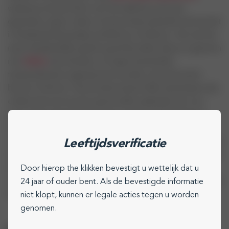
waarop je terecht kunt voor de aankoop van jouw
gewenste crypto valuta. Zo kun je bijvoorbeeld ook terecht
in Nederland bij partijen als Bitvavo en Bitonic. Het zal met
name Nederlandse spelers goed bevallen dat je er gewoon
met
iDEAL
kunt betalen, en tegen bescheiden
transactiekosten eigenaar kunt worden van je favoriete
bitcoin of altcoin. Deze kosten kunnen flink uiteenlopen dus
onderzoek van tevoren goed welke aanbieder de voor
jouw meest interessante opties in petto heeft. Mocht je
daarnaast nog interesse hebben om je Bitcoin te
verhandelen op specifieke daytrading platforms? Dan kun je
Leeftijdsverificatie
daarvoor terecht bij handelssysteem Poloniex. Hier kun je je
altcoin of bitcoin inruilen tegen andere valuta, wanneer je
Door hierop the klikken bevestigt u wettelijk dat u
verwacht dat deze in waarde zullen stijgen ten opzichte van
24 jaar of ouder bent. Als de bevestigde informatie
de door jouw ingeruilde cryptomunt.
niet klopt, kunnen er legale acties tegen u worden
genomen.