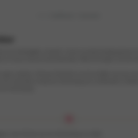
(source:
FreePik.com
| ©
pch.vector
)
oker
ent een belangrijke rol speelt. Immers, bij elke beslissing binn
 en wat je nog rest aan pokerchips. Maar het begint ook hier bij
igen variantie. Hiermee bedoelen we de trendlijn van jouw succe
 is een winstreeks, terwijl een downswing een verliesreeks is. Bei
 een downswing.
gen, want de kans op een downswing is er altijd.