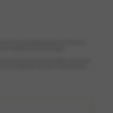
en het spel moet je rekening houden met de grootte
 het vaststellen van je totale budget.
ssen als speler. Niemand wint altijd, en de meeste
den zijn een onderdeel van poker en zelfs de beste