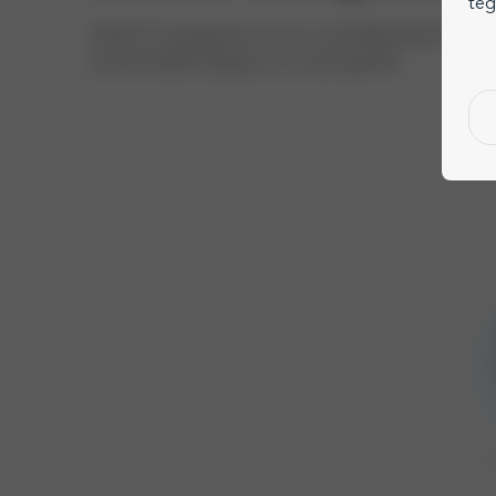
teg
Bankroll management ziet er vanzelfsprekend anders
sportweddenschappen en casinospellen.