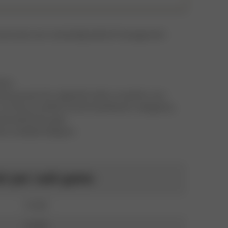
oernooien een verstandig bankroll management
ezen.
e omhoog naar de volgende trede, en spelen voor
Zo kom je wellicht terecht bij kleinere cashgames,
elemaal broke gaat.
kleine weddenschappen.
et per cash game
€ 0,02
€ 0,05