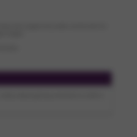
 dat je slim omgaat met je saldo, met het doel om
dget omgaan.
 bestaan.
, zodat je daarna genoeg overhoudt om verder te