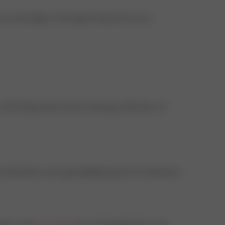
an een budget. Vervolgens deel je het op in
verhouding staan met je ervaring, je inkomen, en
 éénheden is een gemakkelijk getal om te hanteren.