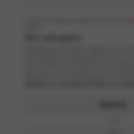
Uiteraard zijn swings bij cashgames anders dan bij
po
hebben.
Voor cash games:
Cash games zijn korte spellen, waarbij je op korte ti
Veel pokerspelers houden een tabel bij, waar ze hun 
grotere bedragen. Natuurlijk geldt ook het omgekeerd
waar er meer onervaren spelers zijn, en kun je je b
Afhankelijk van je ervaring of budget kun je natuurl
Gebruik voor cash games dit tabel om te besliss
Bankroll
€ 150
€ 300